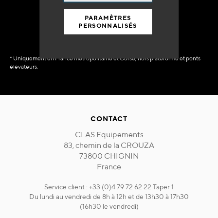
immédiate
PARAMÈTRES
PERSONNALISÉS
* Uniquement en France métropolitaine et Corse, hors plateforme et ponts
élévateurs.
CONTACT
CLAS Equipements
83, chemin de la CROUZA
73800 CHIGNIN
France
Service client : +33 (0)4 79 72 62 22 Taper 1
Du lundi au vendredi de 8h à 12h et de 13h30 à 17h30
(16h30 le vendredi)