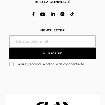
RESTEZ CONNECTÉ
NEWSLETTER
Inscription
à
notre
lettre
M'INSCRIRE
d’information
:
J'ai lu et j'accepte la
politique de confidentialité