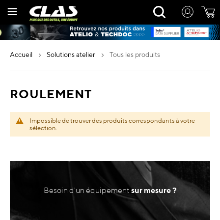
Allez
Rechercher
au
contenu
accueil
solutions atelier
tous les produits
ROULEMENT
Impossible de trouver des produits correspondants à votre
sélection.
Besoin d'un équipement
sur mesure ?