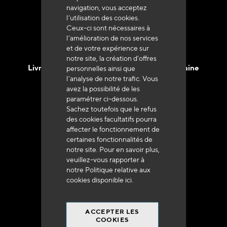
navigation, vous acceptez
l’utilisation des cookies.
Ceux-ci sont nécessaires à
l’amélioration de nos services
et de votre expérience sur
notre site, la création d’offres
Livraison en 48h à 72h en France Métropolitaine
personnelles ainsi que
l’analyse de notre trafic. Vous
avez la possibilité de les
paramétrer ci-dessous.
Sachez toutefois que le refus
des cookies facultatifs pourra
affecter le fonctionnement de
Franco de port
certaines fonctionnalités de
à 250 euros*
notre site. Pour en savoir plus,
veuillez-vous rapporter à
notre Politique relative aux
cookies disponible
ici
.
ACCEPTER LES
90% du catalogue
COOKIES
en disponibilité