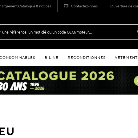
hargement Catalogue & notices
Contactez-nous
Ouverture de c
CONSOMMABLES
B‑LINE
RECONDITIONNÉS
VETEMENT
EU