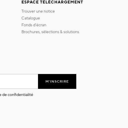
ESPACE TÉLÉCHARGEMENT
trouver une notice
catalogue
fonds d'écran
brochures, sélections & solutions
M'INSCRIRE
e de confidentialité