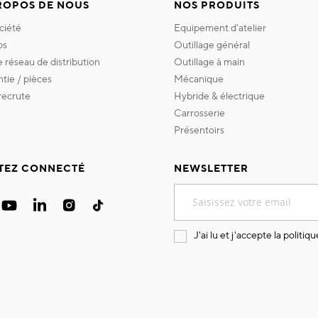
ROPOS DE NOUS
NOS PRODUITS
ociété
equipement d'atelier
os
outillage général
re réseau de distribution
outillage à main
ntie / pièces
mécanique
 recrute
hybride & électrique
carrosserie
présentoirs
TEZ CONNECTÉ
NEWSLETTER
Inscription
à
notre
lettre
J'ai lu et j'accepte la
politiqu
d’information
: