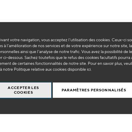
vant votre navigation, vous acceptez l’utilisation des cookies. Ceux-ci so
Impossible de trouver des produits correspondants à votre sélection.
s à l’amélioration de nos services et de votre expérience sur notre site, l
ersonnelles ainsi que l’analyse de notre trafic. Vous avez la possibilité de l
 ci-dessous. Sachez toutefois que le refus des cookies facultatifs pourra a
ment de certaines fonctionnalités de notre site. Pour en savoir plus, veui
à notre Politique relative aux cookies disponible
ici
.
ACCEPTER LES
PARAMÈTRES PERSONNALISÉS
COOKIES