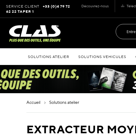
Allez
Découvrez-nous
Téléc
SERVICE CLIENT
+33 (0)4 79 72
au
62 22 TAPER 1
contenu
SOLUTIONS ATELIER
SOLUTIONS VEHICULES
accueil
solutions atelier
EXTRACTEUR MOY