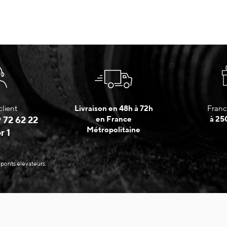
client
Livraison en 48h à 72h
Franc
 72 62 22
en France
à 25
Métropolitaine
r 1
 ponts élévateurs.