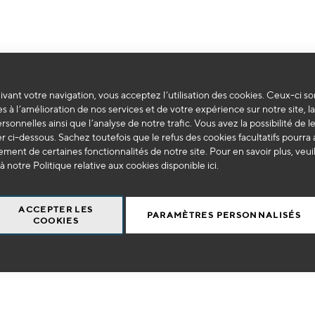
vant votre navigation, vous acceptez l’utilisation des cookies. Ceux-ci so
Impossible de trouver des produits correspondants à votre sélection.
s à l’amélioration de nos services et de votre expérience sur notre site, l
ersonnelles ainsi que l’analyse de notre trafic. Vous avez la possibilité de l
 ci-dessous. Sachez toutefois que le refus des cookies facultatifs pourra a
ment de certaines fonctionnalités de notre site. Pour en savoir plus, veui
à notre Politique relative aux cookies disponible
ici
.
ACCEPTER LES
PARAMÈTRES PERSONNALISÉS
COOKIES