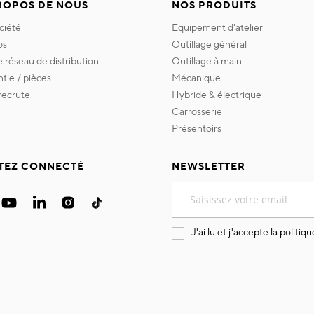
ROPOS DE NOUS
NOS PRODUITS
ociété
equipement d'atelier
os
outillage général
re réseau de distribution
outillage à main
ntie / pièces
mécanique
 recrute
hybride & électrique
carrosserie
présentoirs
TEZ CONNECTÉ
NEWSLETTER
Inscription
à
notre
lettre
J'ai lu et j'accepte la
politiqu
d’information
: