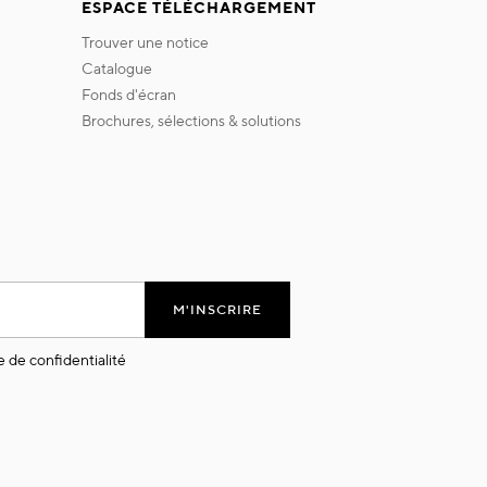
ESPACE TÉLÉCHARGEMENT
trouver une notice
catalogue
fonds d'écran
brochures, sélections & solutions
M'INSCRIRE
e de confidentialité