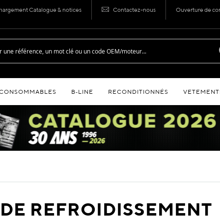
hargement Catalogue & notices
Contactez-nous
Ouverture de c
CONSOMMABLES
B‑LINE
RECONDITIONNÉS
VETEMENT
IDE REFROIDISSEMENT