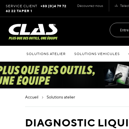
Allez
Découvrez-nous
Téléc
SERVICE CLIENT
+33 (0)4 79 72
au
62 22 TAPER 1
contenu
SOLUTIONS ATELIER
SOLUTIONS VEHICULES
accueil
solutions atelier
DIAGNOSTIC LIQU