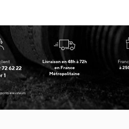
client
Livraison en 48h à 72h
Franc
 72 62 22
en France
à 25
Métropolitaine
r 1
 ponts élévateurs.