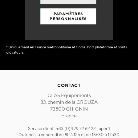
90% du catalogue
en disponibilité
PARAMÈTRES
immédiate
PERSONNALISÉS
* Uniquement en France métropolitaine et Corse, hors plateforme et ponts
élévateurs.
CONTACT
CLAS Equipements
83, chemin de la CROUZA
73800 CHIGNIN
France
Service client : +33 (0)4 79 72 62 22 Taper 1
Du lundi au vendredi de 8h à 12h et de 13h30 à 17h30