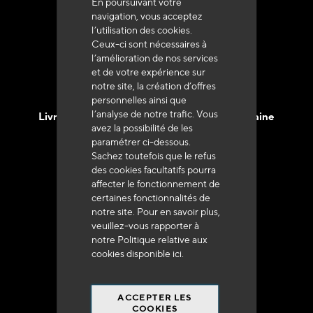
En poursuivant votre
Service client
navigation, vous acceptez
+33 (0)4 79 72 62 22 Taper 1
l’utilisation des cookies.
Ceux-ci sont nécessaires à
l’amélioration de nos services
et de votre expérience sur
notre site, la création d’offres
personnelles ainsi que
l’analyse de notre trafic. Vous
Livraison en 48h à 72h en France Métropolitaine
avez la possibilité de les
paramétrer ci-dessous.
Sachez toutefois que le refus
des cookies facultatifs pourra
affecter le fonctionnement de
certaines fonctionnalités de
Franco de port
notre site. Pour en savoir plus,
veuillez-vous rapporter à
à 250 euros*
notre Politique relative aux
cookies disponible
ici
.
ACCEPTER LES
COOKIES