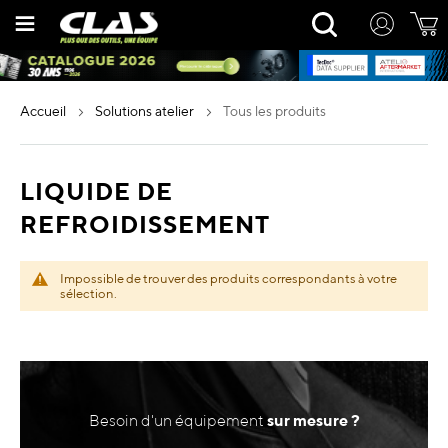
Allez
Rechercher
au
contenu
accueil
solutions atelier
tous les produits
LIQUIDE DE
REFROIDISSEMENT
Impossible de trouver des produits correspondants à votre
sélection.
Besoin d'un équipement
sur mesure ?