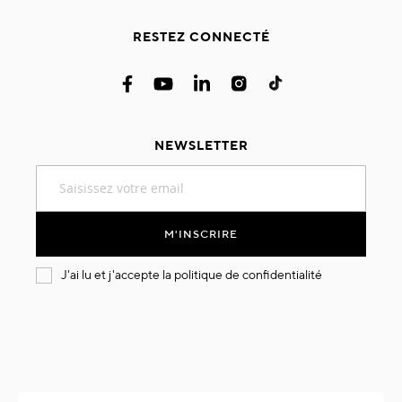
RESTEZ CONNECTÉ
NEWSLETTER
Inscription
à
notre
lettre
M'INSCRIRE
d’information
:
J'ai lu et j'accepte la
politique de confidentialité