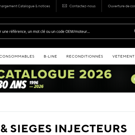
hargement Catalogue & notices
Contactez-nous
Ouverture de c
CONSOMMABLES
B‑LINE
RECONDITIONNÉS
VETEMENT
& SIEGES INJECTEURS