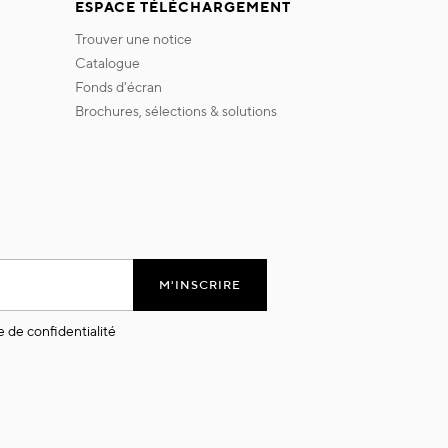
ESPACE TÉLÉCHARGEMENT
trouver une notice
catalogue
fonds d'écran
brochures, sélections & solutions
M'INSCRIRE
e de confidentialité