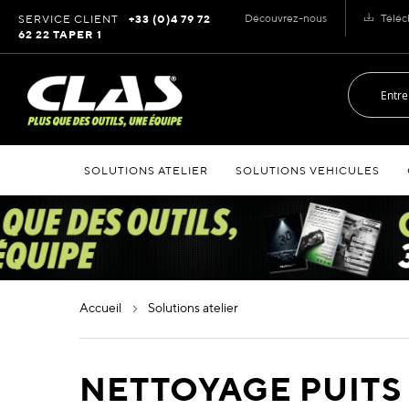
Allez
Découvrez-nous
Téléc
SERVICE CLIENT
+33 (0)4 79 72
au
62 22 TAPER 1
contenu
SOLUTIONS ATELIER
SOLUTIONS VEHICULES
accueil
solutions atelier
NETTOYAGE PUITS 