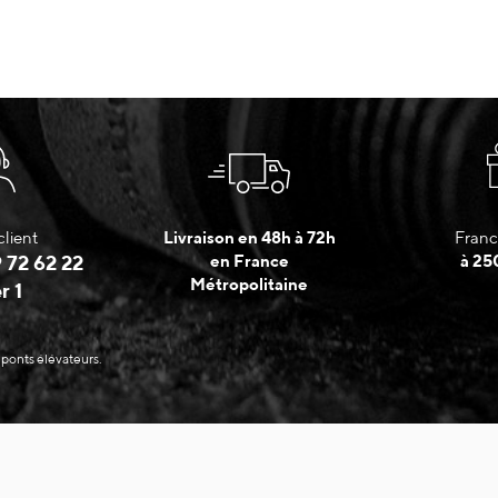
client
Livraison en 48h à 72h
Franc
 72 62 22
en France
à 25
Métropolitaine
r 1
 ponts élévateurs.