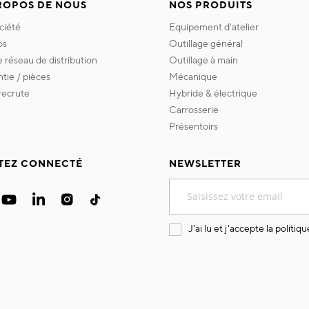
ROPOS DE NOUS
NOS PRODUITS
ociété
equipement d'atelier
os
outillage général
re réseau de distribution
outillage à main
ntie / pièces
mécanique
 recrute
hybride & électrique
carrosserie
présentoirs
TEZ CONNECTÉ
NEWSLETTER
Inscription
à
notre
lettre
J'ai lu et j'accepte la
politiqu
d’information
: