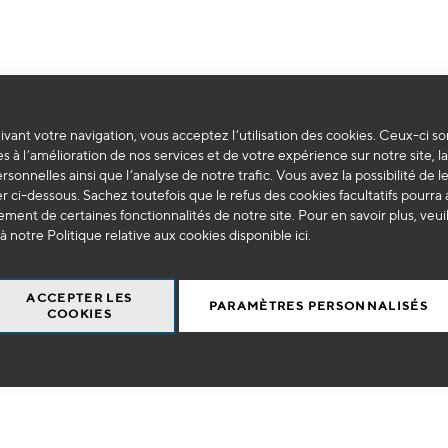
vant votre navigation, vous acceptez l’utilisation des cookies. Ceux-ci so
Impossible de trouver des produits correspondants à votre sélection.
s à l’amélioration de nos services et de votre expérience sur notre site, l
ersonnelles ainsi que l’analyse de notre trafic. Vous avez la possibilité de l
 ci-dessous. Sachez toutefois que le refus des cookies facultatifs pourra a
ment de certaines fonctionnalités de notre site. Pour en savoir plus, veui
à notre Politique relative aux cookies disponible
ici
.
ACCEPTER LES
PARAMÈTRES PERSONNALISÉS
COOKIES