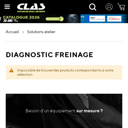
Allez
Rechercher
au
contenu
accueil
solutions atelier
DIAGNOSTIC FREINAGE
Impossible de trouver des produits correspondants à votre
sélection.
Besoin d'un équipement
sur mesure ?