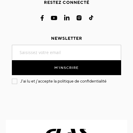
RESTEZ CONNECTÉ
NEWSLETTER
Inscription
à
notre
lettre
M'INSCRIRE
d’information
:
J'ai lu et j'accepte la
politique de confidentialité