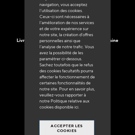
navigation, vous acceptez
l’utilisation des cookies.
Ceux-ci sont nécessaires à
l’amélioration de nos services
et de votre expérience sur
notre site, la création d’offres
Livraison en 48h à 72h en France Métropolitaine
personnelles ainsi que
l’analyse de notre trafic. Vous
avez la possibilité de les
paramétrer ci-dessous.
Sachez toutefois que le refus
des cookies facultatifs pourra
affecter le fonctionnement de
Franco de port
certaines fonctionnalités de
à 250 euros*
notre site. Pour en savoir plus,
veuillez-vous rapporter à
notre Politique relative aux
cookies disponible
ici
.
ACCEPTER LES
90% du catalogue
COOKIES
en disponibilité