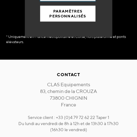
immédiate
PARAMÈTRES
PERSONNALISÉS
* Uniquement en France métropolitaine et Corse, hors plateforme et ponts
élévateurs.
CONTACT
CLAS Equipements
83, chemin de la CROUZA
73800 CHIGNIN
France
Service client : +33 (0)4 79 72 62 22 Taper 1
Du lundi au vendredi de 8h à 12h et de 13h30 à 17h30
(16h30 le vendredi)