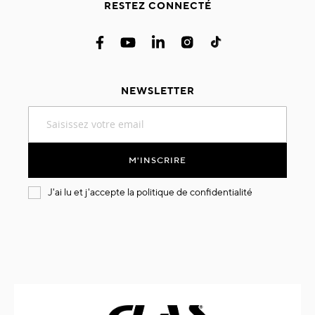
RESTEZ CONNECTÉ
NEWSLETTER
Inscription
à
notre
lettre
M'INSCRIRE
d’information
:
J'ai lu et j'accepte la
politique de confidentialité