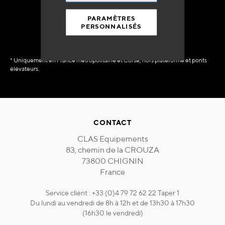
immédiate
PARAMÈTRES
PERSONNALISÉS
* Uniquement en France métropolitaine et Corse, hors plateforme et ponts
élévateurs.
CONTACT
CLAS Equipements
83, chemin de la CROUZA
73800 CHIGNIN
France
Service client : +33 (0)4 79 72 62 22 Taper 1
Du lundi au vendredi de 8h à 12h et de 13h30 à 17h30
(16h30 le vendredi)