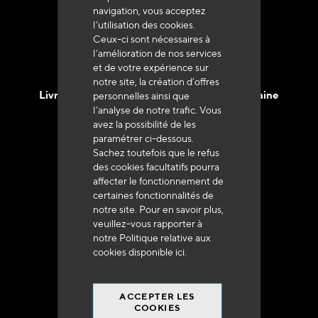
navigation, vous acceptez
l’utilisation des cookies.
Ceux-ci sont nécessaires à
l’amélioration de nos services
et de votre expérience sur
notre site, la création d’offres
Livraison en 48h à 72h en France Métropolitaine
personnelles ainsi que
l’analyse de notre trafic. Vous
avez la possibilité de les
paramétrer ci-dessous.
Sachez toutefois que le refus
des cookies facultatifs pourra
affecter le fonctionnement de
Franco de port
certaines fonctionnalités de
à 250 euros*
notre site. Pour en savoir plus,
veuillez-vous rapporter à
notre Politique relative aux
cookies disponible
ici
.
ACCEPTER LES
90% du catalogue
COOKIES
en disponibilité