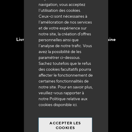
navigation, vous acceptez
l’utilisation des cookies.
Ceux-ci sont nécessaires à
l’amélioration de nos services
et de votre expérience sur
notre site, la création d’offres
Livraison en 48h à 72h en France Métropolitaine
personnelles ainsi que
l’analyse de notre trafic. Vous
avez la possibilité de les
paramétrer ci-dessous.
Sachez toutefois que le refus
des cookies facultatifs pourra
affecter le fonctionnement de
Franco de port
certaines fonctionnalités de
à 250 euros*
notre site. Pour en savoir plus,
veuillez-vous rapporter à
notre Politique relative aux
cookies disponible
ici
.
ACCEPTER LES
90% du catalogue
COOKIES
en disponibilité