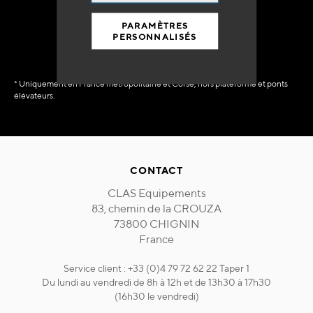
immédiate
PARAMÈTRES
PERSONNALISÉS
* Uniquement en France métropolitaine et Corse, hors plateforme et ponts
élévateurs.
CONTACT
CLAS Equipements
83, chemin de la CROUZA
73800 CHIGNIN
France
Service client : +33 (0)4 79 72 62 22 Taper 1
Du lundi au vendredi de 8h à 12h et de 13h30 à 17h30
(16h30 le vendredi)