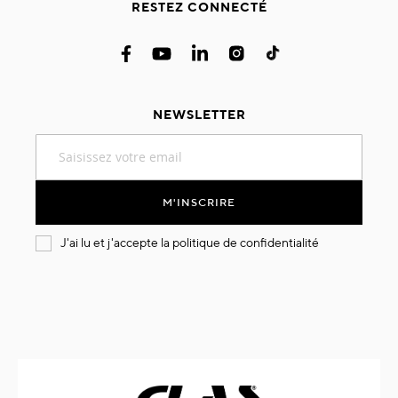
RESTEZ CONNECTÉ
NEWSLETTER
Inscription
à
notre
lettre
M'INSCRIRE
d’information
:
J'ai lu et j'accepte la
politique de confidentialité