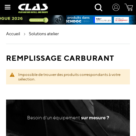
Allez
Rechercher
au
contenu
accueil
solutions atelier
REMPLISSAGE CARBURANT
Impossible de trouver des produits correspondants à votre
sélection.
Besoin d'un équipement
sur mesure ?