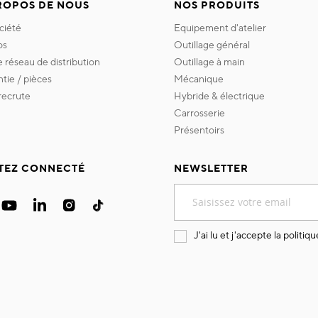
ROPOS DE NOUS
NOS PRODUITS
ociété
equipement d'atelier
os
outillage général
re réseau de distribution
outillage à main
ntie / pièces
mécanique
 recrute
hybride & électrique
carrosserie
présentoirs
TEZ CONNECTÉ
NEWSLETTER
Inscription
à
notre
lettre
J'ai lu et j'accepte la
politiqu
d’information
: