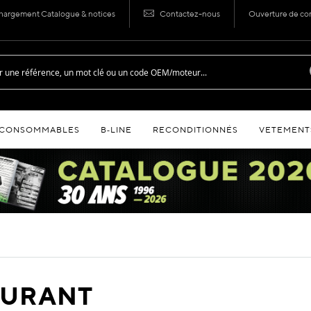
hargement Catalogue & notices
Contactez-nous
Ouverture de c
CONSOMMABLES
B‑LINE
RECONDITIONNÉS
VETEMENT
BURANT