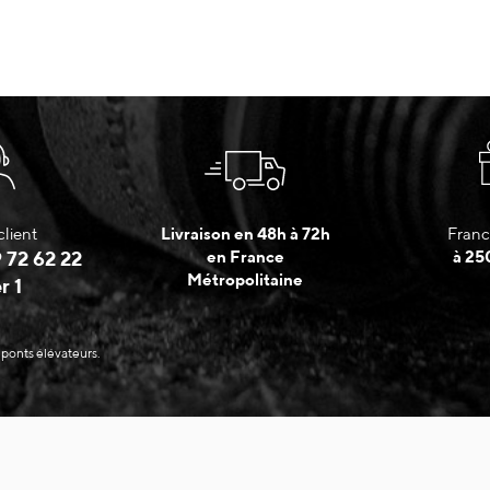
client
Livraison en 48h à 72h
Franc
 72 62 22
en France
à 25
Métropolitaine
r 1
 ponts élévateurs.