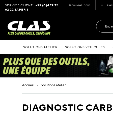
Allez
Découvrez-nous
Téléc
SERVICE CLIENT
+33 (0)4 79 72
au
62 22 TAPER 1
contenu
SOLUTIONS ATELIER
SOLUTIONS VEHICULES
accueil
solutions atelier
DIAGNOSTIC CAR