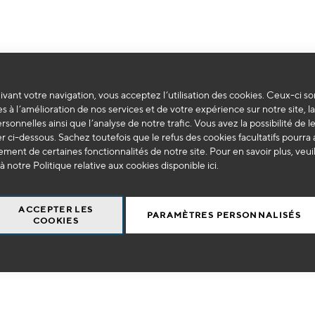
vant votre navigation, vous acceptez l’utilisation des cookies. Ceux-ci so
Impossible de trouver des produits correspondants à votre sélection.
s à l’amélioration de nos services et de votre expérience sur notre site, l
ersonnelles ainsi que l’analyse de notre trafic. Vous avez la possibilité de l
 ci-dessous. Sachez toutefois que le refus des cookies facultatifs pourra a
ment de certaines fonctionnalités de notre site. Pour en savoir plus, veui
à notre Politique relative aux cookies disponible
ici
.
ACCEPTER LES
PARAMÈTRES PERSONNALISÉS
COOKIES