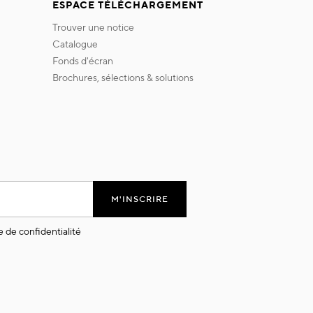
ESPACE TÉLÉCHARGEMENT
trouver une notice
catalogue
fonds d'écran
brochures, sélections & solutions
M'INSCRIRE
e de confidentialité