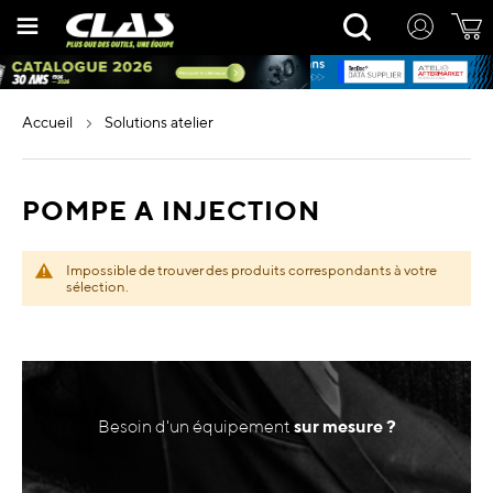
Allez
Rechercher
au
contenu
accueil
solutions atelier
POMPE A INJECTION
Impossible de trouver des produits correspondants à votre
sélection.
Besoin d'un équipement
sur mesure ?