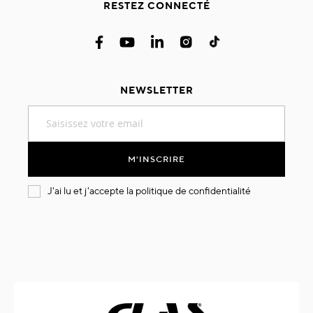
RESTEZ CONNECTÉ
NEWSLETTER
Inscription
à
notre
lettre
M'INSCRIRE
d’information
:
J'ai lu et j'accepte la
politique de confidentialité