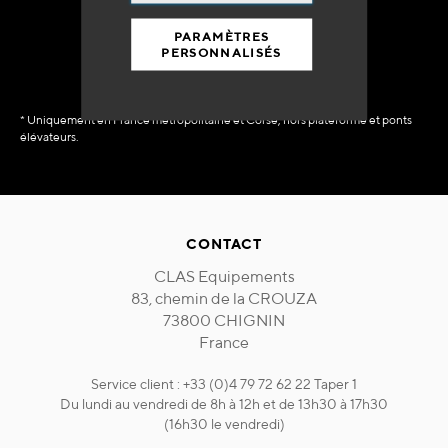
immédiate
PARAMÈTRES
PERSONNALISÉS
* Uniquement en France métropolitaine et Corse, hors plateforme et ponts
élévateurs.
CONTACT
CLAS Equipements
83, chemin de la CROUZA
73800 CHIGNIN
France
Service client : +33 (0)4 79 72 62 22 Taper 1
Du lundi au vendredi de 8h à 12h et de 13h30 à 17h30
(16h30 le vendredi)