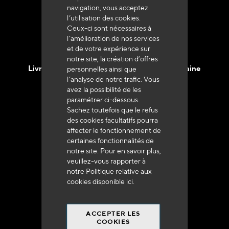
navigation, vous acceptez
l’utilisation des cookies.
Ceux-ci sont nécessaires à
l’amélioration de nos services
et de votre expérience sur
notre site, la création d’offres
Livraison en 48h à 72h en France Métropolitaine
personnelles ainsi que
l’analyse de notre trafic. Vous
avez la possibilité de les
paramétrer ci-dessous.
Sachez toutefois que le refus
des cookies facultatifs pourra
affecter le fonctionnement de
Franco de port
certaines fonctionnalités de
à 250 euros*
notre site. Pour en savoir plus,
veuillez-vous rapporter à
notre Politique relative aux
cookies disponible
ici
.
ACCEPTER LES
90% du catalogue
COOKIES
en disponibilité