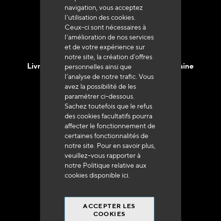
navigation, vous acceptez
l’utilisation des cookies.
Ceux-ci sont nécessaires à
l’amélioration de nos services
et de votre expérience sur
notre site, la création d’offres
Livraison en 48h à 72h en France Métropolitaine
personnelles ainsi que
l’analyse de notre trafic. Vous
avez la possibilité de les
paramétrer ci-dessous.
Sachez toutefois que le refus
des cookies facultatifs pourra
affecter le fonctionnement de
Franco de port
certaines fonctionnalités de
à 250 euros*
notre site. Pour en savoir plus,
veuillez-vous rapporter à
notre Politique relative aux
cookies disponible
ici
.
ACCEPTER LES
90% du catalogue
COOKIES
en disponibilité