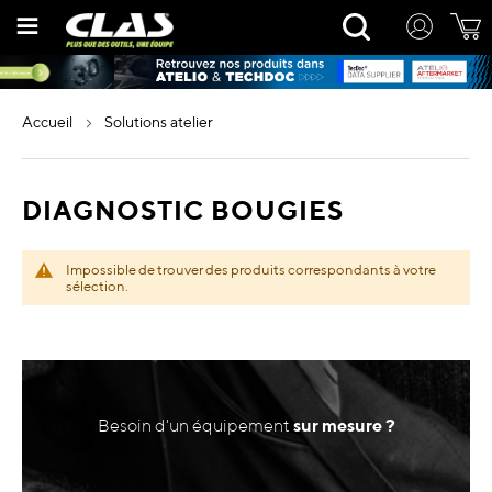
Allez
Rechercher
au
contenu
accueil
solutions atelier
DIAGNOSTIC BOUGIES
Impossible de trouver des produits correspondants à votre
sélection.
Besoin d'un équipement
sur mesure ?