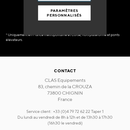
immédiate
PARAMÈTRES
PERSONNALISÉS
* Uniquement en France métropolitaine et Corse, hors plateforme et ponts
élévateurs.
CONTACT
CLAS Equipements
83, chemin de la CROUZA
73800 CHIGNIN
France
Service client : +33 (0)4 79 72 62 22 Taper 1
Du lundi au vendredi de 8h à 12h et de 13h30 à 17h30
(16h30 le vendredi)