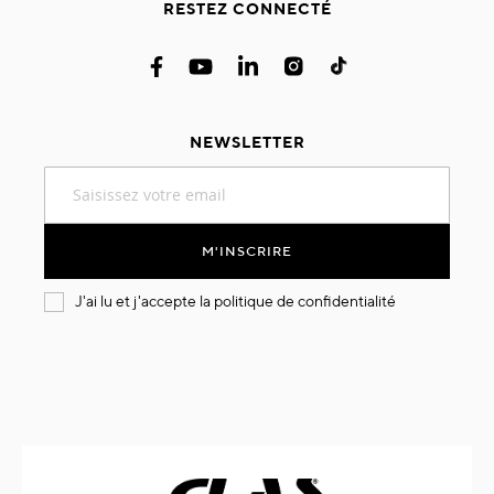
RESTEZ CONNECTÉ
NEWSLETTER
Inscription
à
notre
lettre
M'INSCRIRE
d’information
:
J'ai lu et j'accepte la
politique de confidentialité