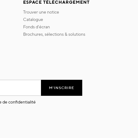
ESPACE TÉLÉCHARGEMENT
trouver une notice
catalogue
fonds d'écran
brochures, sélections & solutions
M'INSCRIRE
e de confidentialité