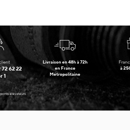
client
Livraison en 48h à 72h
Franc
 72 62 22
en France
à 25
Métropolitaine
r 1
 ponts élévateurs.