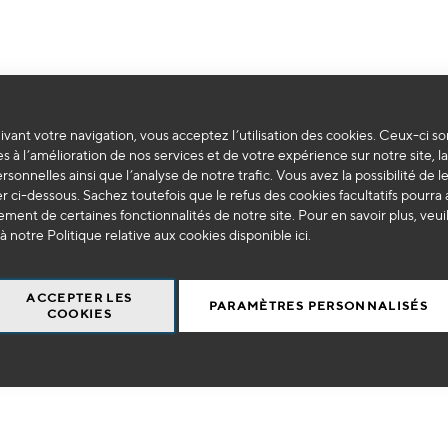
vant votre navigation, vous acceptez l’utilisation des cookies. Ceux-ci so
Impossible de trouver des produits correspondants à votre sélection.
s à l’amélioration de nos services et de votre expérience sur notre site, l
ersonnelles ainsi que l’analyse de notre trafic. Vous avez la possibilité de l
 ci-dessous. Sachez toutefois que le refus des cookies facultatifs pourra a
ment de certaines fonctionnalités de notre site. Pour en savoir plus, veui
à notre Politique relative aux cookies disponible
ici
.
ACCEPTER LES
PARAMÈTRES PERSONNALISÉS
COOKIES