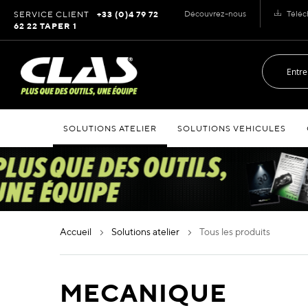
Allez
Découvrez-nous
Téléc
SERVICE CLIENT
+33 (0)4 79 72
au
62 22 TAPER 1
contenu
SOLUTIONS ATELIER
SOLUTIONS VEHICULES
accueil
solutions atelier
tous les produits
MECANIQUE