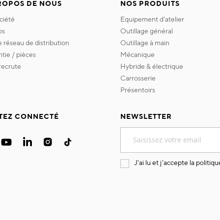
ROPOS DE NOUS
NOS PRODUITS
ociété
equipement d'atelier
os
outillage général
re réseau de distribution
outillage à main
ntie / pièces
mécanique
 recrute
hybride & électrique
carrosserie
présentoirs
TEZ CONNECTÉ
NEWSLETTER
Inscription
à
notre
lettre
J'ai lu et j'accepte la
politiqu
d’information
: