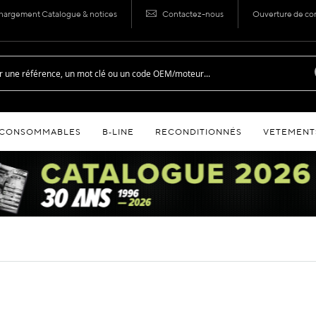
hargement Catalogue & notices
Contactez-nous
Ouverture de c
CONSOMMABLES
B‑LINE
RECONDITIONNÉS
VETEMENT