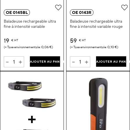
Ajouter à ma liste d’envie
A
OE 0145BL
OE 0143R
Baladeuse rechargeable ultra
Baladeuse rechargeable ultra
fine à intensité variable
fine à intensité variable rouge
19
59
€
HT
€
HT
0,06 €
0,10 €
-
+
-
+
AJOUTER AU PANIER
AJOUTER AU PANIE