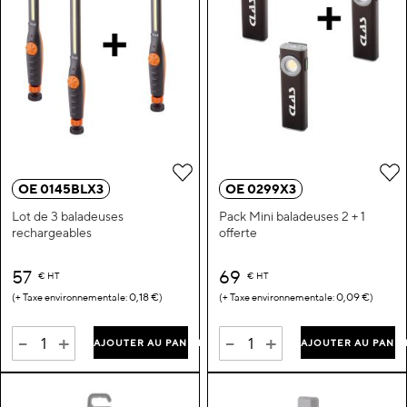
Ajouter à ma liste d’envie
A
OE 0145BLX3
OE 0299X3
Lot de 3 baladeuses
Pack Mini baladeuses 2 + 1
rechargeables
offerte
57
69
€
HT
€
HT
0,18 €
0,09 €
-
+
-
+
AJOUTER AU PANIER
AJOUTER AU PANIE