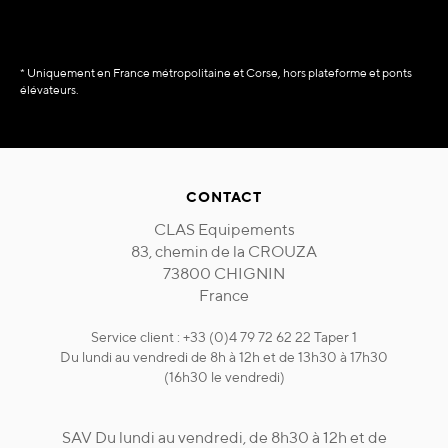
* Uniquement en France métropolitaine et Corse, hors plateforme et ponts
élévateurs.
CONTACT
CLAS Equipements
83, chemin de la CROUZA
73800 CHIGNIN
France
Service client : +33 (0)4 79 72 62 22 Taper 1
Du lundi au vendredi de 8h à 12h et de 13h30 à 17h30
(16h30 le vendredi)
SAV Du lundi au vendredi, de 8h30 à 12h et de