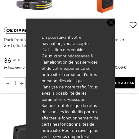
Ajouter à ma liste d’envie
A
OE 0199BLX3
OE 0099BL
En poursuivant votre
Pack frontales double bandeau
Baladeuse à main d'atelier
navigation, vous acceptez
2 + 1 offerte
l’utilisation des cookies.
Ceux-ci sont nécessaires à
36
16
€
HT
€
HT
l’amélioration de nos services
0,09 €
0,05 €
et de votre expérience sur
notre site, la création d’offres
personnelles ainsi que
-
+
-
+
AJOUTER AU PANIER
AJOUTER AU PANIE
l’analyse de notre trafic. Vous
avez la possibilité de les
paramétrer ci-dessous.
Sachez toutefois que le refus
des cookies facultatifs pourra
affecter le fonctionnement de
certaines fonctionnalités de
notre site. Pour en savoir plus,
veuillez-vous rapporter à