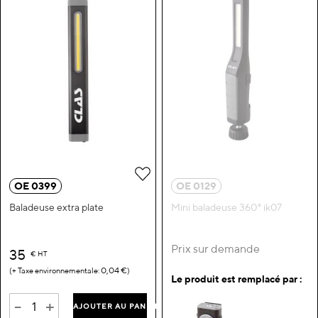
Ajouter à ma liste d’envie
OE 0399
OE 0129
Baladeuse extra plate
Mini baladeuse 360° ik07
Prix sur demande
35
€
HT
0,04 €
Le produit est remplacé par :
-
+
AJOUTER AU PANIER