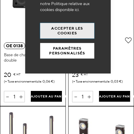
notre Politique relative aux
cookies disponible
ici
.
ACCEPTER LES
COOKIES
Ajouter à ma liste d’envie
A
OE 0138
OE 0299
PARAMÈTRES
PERSONNALISÉS
Base de chargement induction
Mini baladeuse
double
20
23
€
HT
€
HT
0,06 €
0,03 €
-
+
-
+
AJOUTER AU PANIER
AJOUTER AU PANIE