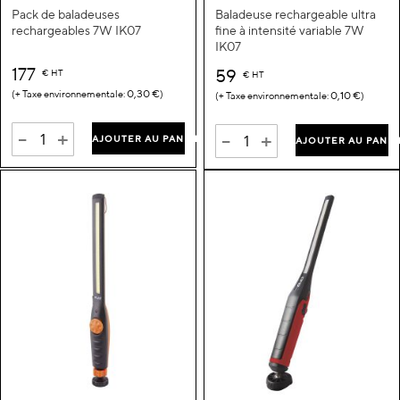
Pack de baladeuses
Baladeuse rechargeable ultra
rechargeables 7W IK07
fine à intensité variable 7W
IK07
177
59
€
HT
€
HT
0,30 €
0,10 €
-
+
-
+
AJOUTER AU PANIER
AJOUTER AU PANIE