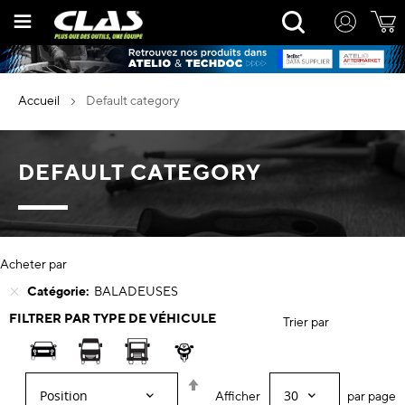
Allez
Rechercher
au
contenu
accueil
default category
DEFAULT CATEGORY
Acheter par
Catégorie
BALADEUSES
FILTRER PAR TYPE DE VÉHICULE
Trier par
Par
Afficher
par page
ordre