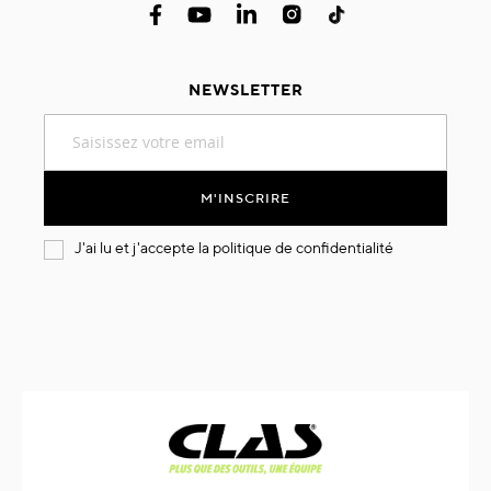
NEWSLETTER
Inscription
à
notre
lettre
M'INSCRIRE
d’information
:
J'ai lu et j'accepte la
politique de confidentialité