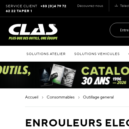
Allez
Découvrez-nous
Téléc
SERVICE CLIENT
+33 (0)4 79 72
au
62 22 TAPER 1
contenu
SOLUTIONS ATELIER
SOLUTIONS VEHICULES
accueil
consommables
outillage general
ENROULEURS ELE