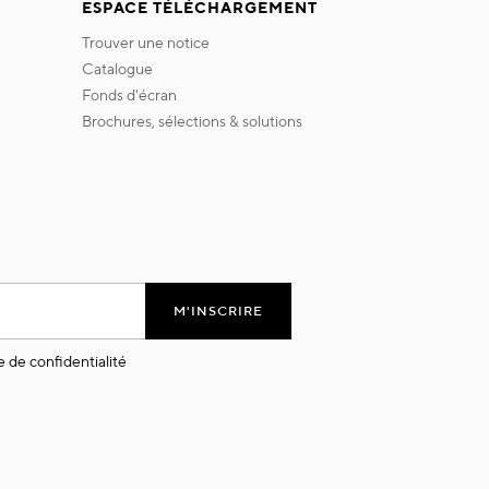
ESPACE TÉLÉCHARGEMENT
trouver une notice
catalogue
fonds d'écran
brochures, sélections & solutions
M'INSCRIRE
e de confidentialité