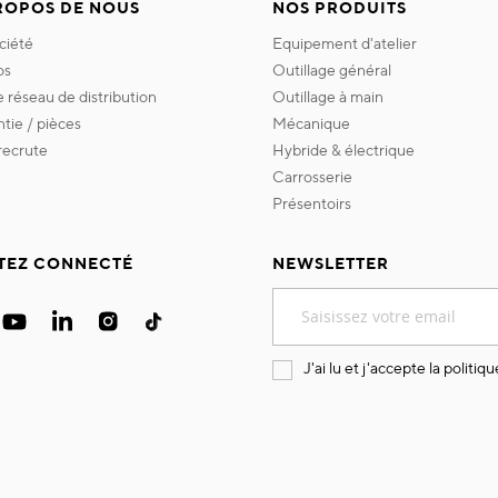
ROPOS DE NOUS
NOS PRODUITS
ociété
equipement d'atelier
os
outillage général
re réseau de distribution
outillage à main
ntie / pièces
mécanique
 recrute
hybride & électrique
carrosserie
présentoirs
TEZ CONNECTÉ
NEWSLETTER
Inscription
à
notre
lettre
J'ai lu et j'accepte la
politiqu
d’information
: