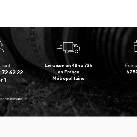
client
Livraison en 48h à 72h
Franc
 72 62 22
en France
à 25
Métropolitaine
r 1
 ponts élévateurs.