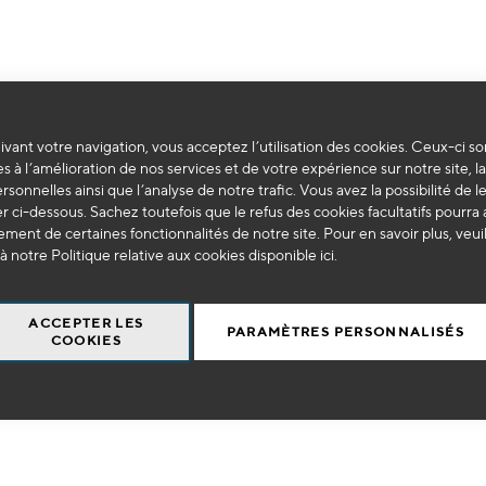
vant votre navigation, vous acceptez l’utilisation des cookies. Ceux-ci so
Impossible de trouver des produits correspondants à votre sélection.
s à l’amélioration de nos services et de votre expérience sur notre site, l
ersonnelles ainsi que l’analyse de notre trafic. Vous avez la possibilité de l
 ci-dessous. Sachez toutefois que le refus des cookies facultatifs pourra a
ment de certaines fonctionnalités de notre site. Pour en savoir plus, veui
à notre Politique relative aux cookies disponible
ici
.
ACCEPTER LES
PARAMÈTRES PERSONNALISÉS
COOKIES