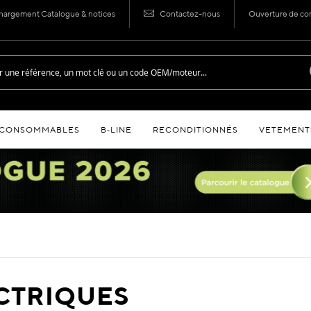
hargement Catalogue & notices
Contactez-nous
Ouverture de c
CONSOMMABLES
B‑LINE
RECONDITIONNÉS
VETEMENT
CTRIQUES