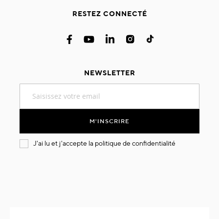
RESTEZ CONNECTÉ
NEWSLETTER
Inscription
à
notre
lettre
M'INSCRIRE
d’information
:
J'ai lu et j'accepte la
politique de confidentialité