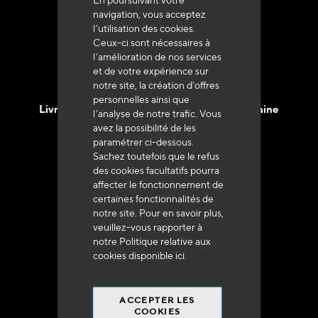
+33 (0)4 79 72 62 22 Taper 1
navigation, vous acceptez
l’utilisation des cookies.
Ceux-ci sont nécessaires à
l’amélioration de nos services
et de votre expérience sur
notre site, la création d’offres
personnelles ainsi que
Livraison en 48h à 72h en France Métropolitaine
l’analyse de notre trafic. Vous
avez la possibilité de les
paramétrer ci-dessous.
Sachez toutefois que le refus
des cookies facultatifs pourra
affecter le fonctionnement de
certaines fonctionnalités de
Franco de port
notre site. Pour en savoir plus,
à 250 euros*
veuillez-vous rapporter à
notre Politique relative aux
cookies disponible
ici
.
ACCEPTER LES
COOKIES
90% du catalogue