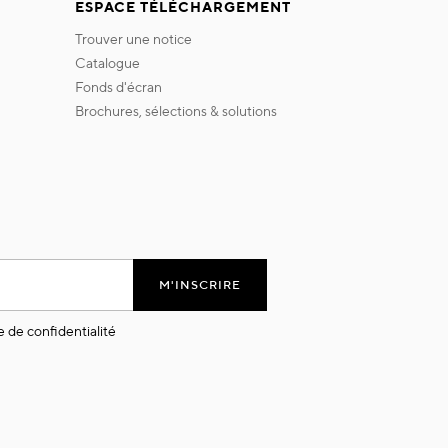
ESPACE TÉLÉCHARGEMENT
trouver une notice
catalogue
fonds d'écran
brochures, sélections & solutions
M'INSCRIRE
e de confidentialité