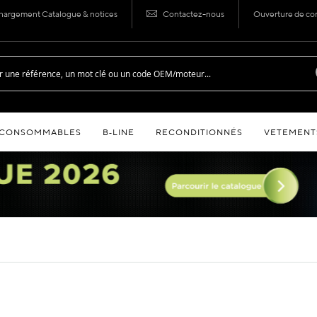
hargement Catalogue & notices
Contactez-nous
Ouverture de c
CONSOMMABLES
B‑LINE
RECONDITIONNÉS
VETEMENT