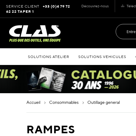
Allez
Découvrez-nous
Téléc
SERVICE CLIENT
+33 (0)4 79 72
au
62 22 TAPER 1
contenu
SOLUTIONS ATELIER
SOLUTIONS VEHICULES
accueil
consommables
outillage general
RAMPES