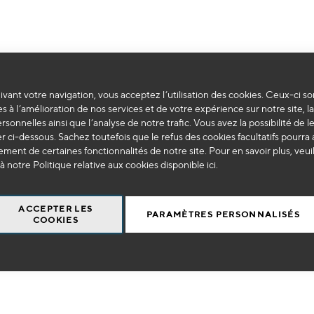
vant votre navigation, vous acceptez l’utilisation des cookies. Ceux-ci so
Impossible de trouver des produits correspondants à votre sélection.
s à l’amélioration de nos services et de votre expérience sur notre site, l
ersonnelles ainsi que l’analyse de notre trafic. Vous avez la possibilité de l
 ci-dessous. Sachez toutefois que le refus des cookies facultatifs pourra a
ment de certaines fonctionnalités de notre site. Pour en savoir plus, veui
à notre Politique relative aux cookies disponible
ici
.
ACCEPTER LES
PARAMÈTRES PERSONNALISÉS
COOKIES