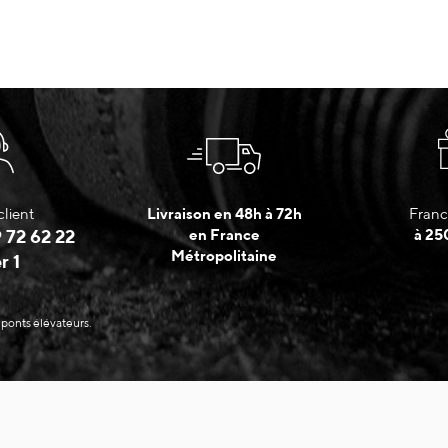
client
Livraison en 48h à 72h
Franc
 72 62 22
en France
à 25
Métropolitaine
r 1
 ponts élévateurs.