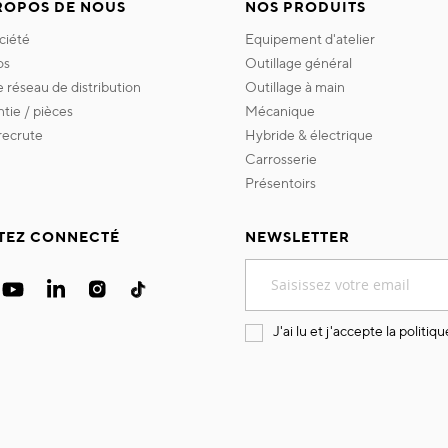
ROPOS DE NOUS
NOS PRODUITS
ociété
equipement d'atelier
os
outillage général
re réseau de distribution
outillage à main
ntie / pièces
mécanique
 recrute
hybride & électrique
carrosserie
présentoirs
TEZ CONNECTÉ
NEWSLETTER
Inscription
à
notre
lettre
J'ai lu et j'accepte la
politiqu
d’information
: