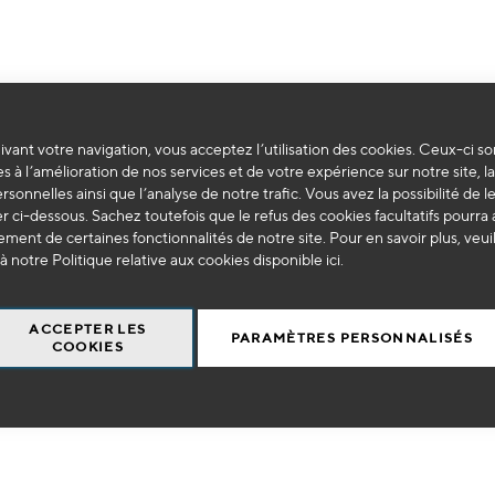
vant votre navigation, vous acceptez l’utilisation des cookies. Ceux-ci so
Impossible de trouver des produits correspondants à votre sélection.
s à l’amélioration de nos services et de votre expérience sur notre site, l
ersonnelles ainsi que l’analyse de notre trafic. Vous avez la possibilité de l
 ci-dessous. Sachez toutefois que le refus des cookies facultatifs pourra a
ment de certaines fonctionnalités de notre site. Pour en savoir plus, veui
à notre Politique relative aux cookies disponible
ici
.
ACCEPTER LES
PARAMÈTRES PERSONNALISÉS
COOKIES