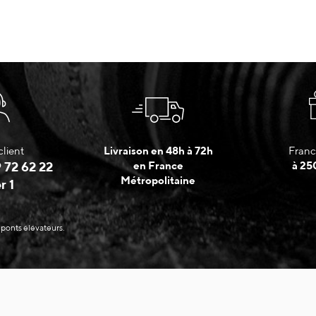
client
Livraison en 48h à 72h
Franc
 72 62 22
en France
à 25
Métropolitaine
r 1
 ponts élévateurs.