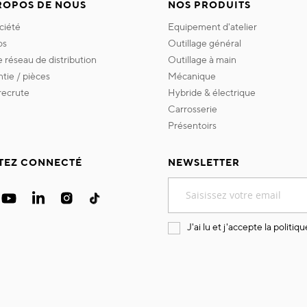
ROPOS DE NOUS
NOS PRODUITS
ociété
equipement d'atelier
os
outillage général
re réseau de distribution
outillage à main
ntie / pièces
mécanique
 recrute
hybride & électrique
carrosserie
présentoirs
TEZ CONNECTÉ
NEWSLETTER
Inscription
à
notre
lettre
J'ai lu et j'accepte la
politiqu
d’information
: