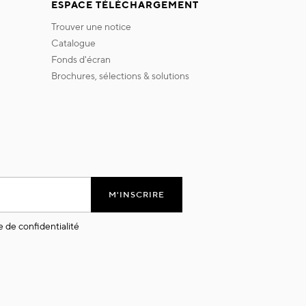
ESPACE TÉLÉCHARGEMENT
trouver une notice
catalogue
fonds d'écran
brochures, sélections & solutions
M'INSCRIRE
e de confidentialité