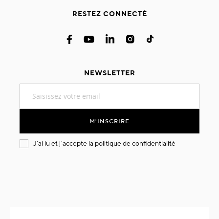
RESTEZ CONNECTÉ
NEWSLETTER
Inscription
à
notre
lettre
M'INSCRIRE
d’information
:
J'ai lu et j'accepte la
politique de confidentialité