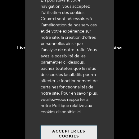
+33 (0)4 79 72 62 22 Taper 1
navigation, vous acceptez
l’utilisation des cookies.
Ceux-ci sont nécessaires à
l’amélioration de nos services
et de votre expérience sur
notre site, la création d’offres
personnelles ainsi que
Livraison en 48h à 72h en France Métropolitaine
l’analyse de notre trafic. Vous
avez la possibilité de les
paramétrer ci-dessous.
Sachez toutefois que le refus
des cookies facultatifs pourra
affecter le fonctionnement de
certaines fonctionnalités de
Franco de port
notre site. Pour en savoir plus,
à 250 euros*
veuillez-vous rapporter à
notre Politique relative aux
cookies disponible
ici
.
ACCEPTER LES
COOKIES
90% du catalogue