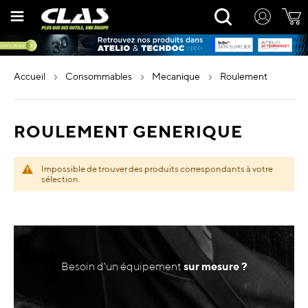
Allez
Rechercher
au
contenu
accueil
consommables
mecanique
roulement
ROULEMENT GENERIQUE
Impossible de trouver des produits correspondants à votre
sélection.
Besoin d'un équipement
sur mesure ?