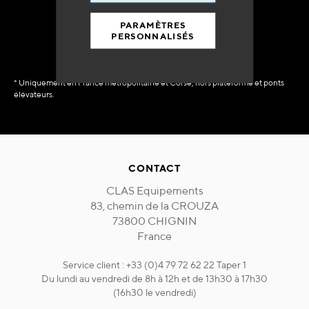
immédiate
PARAMÈTRES
PERSONNALISÉS
* Uniquement en France métropolitaine et Corse, hors plateforme et ponts
élévateurs.
CONTACT
CLAS Equipements
83, chemin de la CROUZA
73800 CHIGNIN
France
Service client : +33 (0)4 79 72 62 22 Taper 1
Du lundi au vendredi de 8h à 12h et de 13h30 à 17h30
(16h30 le vendredi)