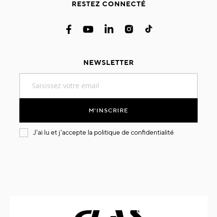
RESTEZ CONNECTÉ
NEWSLETTER
Inscription
à
notre
lettre
M'INSCRIRE
d’information
:
J'ai lu et j'accepte la
politique de confidentialité