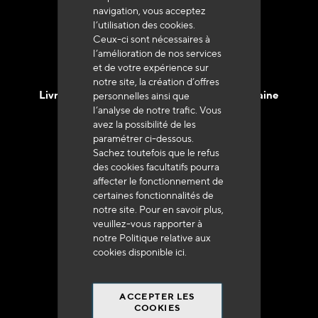
navigation, vous acceptez
l’utilisation des cookies.
Ceux-ci sont nécessaires à
l’amélioration de nos services
et de votre expérience sur
notre site, la création d’offres
Livraison en 48h à 72h en France Métropolitaine
personnelles ainsi que
l’analyse de notre trafic. Vous
avez la possibilité de les
paramétrer ci-dessous.
Sachez toutefois que le refus
des cookies facultatifs pourra
affecter le fonctionnement de
Franco de port
certaines fonctionnalités de
à 250 euros*
notre site. Pour en savoir plus,
veuillez-vous rapporter à
notre Politique relative aux
cookies disponible
ici
.
ACCEPTER LES
90% du catalogue
COOKIES
en disponibilité