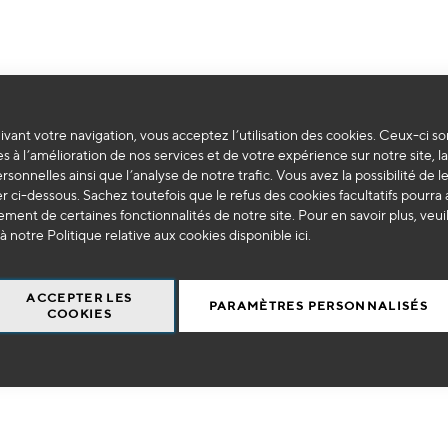
vant votre navigation, vous acceptez l’utilisation des cookies. Ceux-ci so
Impossible de trouver des produits correspondants à votre sélection.
s à l’amélioration de nos services et de votre expérience sur notre site, l
ersonnelles ainsi que l’analyse de notre trafic. Vous avez la possibilité de l
 ci-dessous. Sachez toutefois que le refus des cookies facultatifs pourra a
ment de certaines fonctionnalités de notre site. Pour en savoir plus, veui
à notre Politique relative aux cookies disponible
ici
.
ACCEPTER LES
PARAMÈTRES PERSONNALISÉS
COOKIES