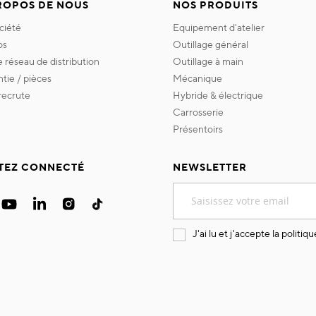
ROPOS DE NOUS
NOS PRODUITS
ociété
equipement d'atelier
os
outillage général
re réseau de distribution
outillage à main
ntie / pièces
mécanique
 recrute
hybride & électrique
carrosserie
présentoirs
TEZ CONNECTÉ
NEWSLETTER
Inscription
à
notre
lettre
J'ai lu et j'accepte la
politiqu
d’information
: