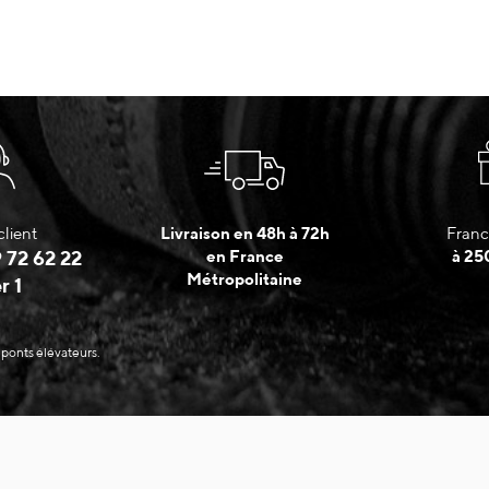
client
Livraison en 48h à 72h
Franc
 72 62 22
en France
à 25
Métropolitaine
r 1
 ponts élévateurs.