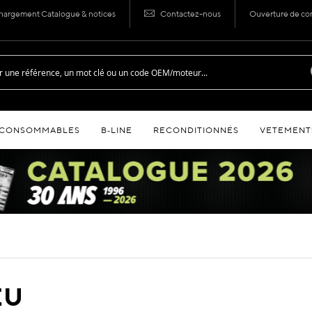
hargement Catalogue & notices
Contactez-nous
Ouverture de c
CONSOMMABLES
B‑LINE
RECONDITIONNÉS
VETEMENT
EU