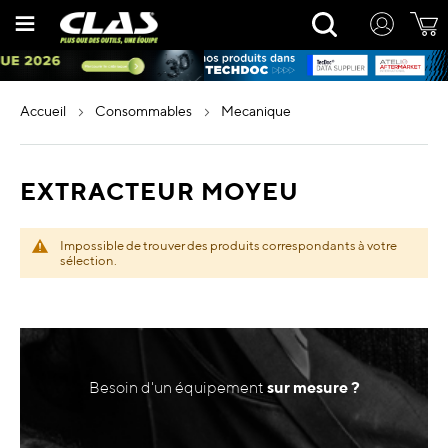
Allez
Rechercher
au
contenu
accueil
consommables
mecanique
EXTRACTEUR MOYEU
Impossible de trouver des produits correspondants à votre
sélection.
Besoin d'un équipement
sur mesure ?