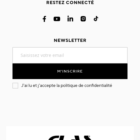
RESTEZ CONNECTÉ
NEWSLETTER
Inscription
à
notre
lettre
M'INSCRIRE
d’information
:
J'ai lu et j'accepte la
politique de confidentialité