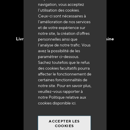
navigation, vous acceptez
l’utilisation des cookies.
Ceux-ci sont nécessaires à
l’amélioration de nos services
et de votre expérience sur
notre site, la création d’offres
Livraison en 48h à 72h en France Métropolitaine
personnelles ainsi que
l’analyse de notre trafic. Vous
avez la possibilité de les
paramétrer ci-dessous.
Sachez toutefois que le refus
des cookies facultatifs pourra
affecter le fonctionnement de
Franco de port
certaines fonctionnalités de
à 250 euros*
notre site. Pour en savoir plus,
veuillez-vous rapporter à
notre Politique relative aux
cookies disponible
ici
.
ACCEPTER LES
90% du catalogue
COOKIES
en disponibilité