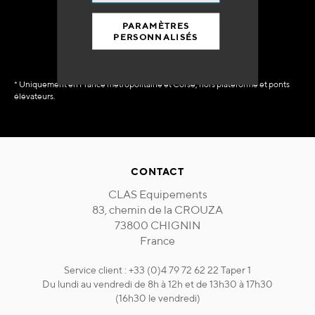
immédiate
PARAMÈTRES
PERSONNALISÉS
* Uniquement en France métropolitaine et Corse, hors plateforme et ponts
élévateurs.
CONTACT
CLAS Equipements
83, chemin de la CROUZA
73800 CHIGNIN
France
Service client : +33 (0)4 79 72 62 22 Taper 1
Du lundi au vendredi de 8h à 12h et de 13h30 à 17h30
(16h30 le vendredi)