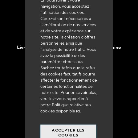
+33 (0)4 79 72 62 22 Taper 1
navigation, vous acceptez
l’utilisation des cookies.
Ceux-ci sont nécessaires à
l’amélioration de nos services
et de votre expérience sur
notre site, la création d’offres
personnelles ainsi que
Livraison en 48h à 72h en France Métropolitaine
l’analyse de notre trafic. Vous
avez la possibilité de les
paramétrer ci-dessous.
Sachez toutefois que le refus
des cookies facultatifs pourra
affecter le fonctionnement de
certaines fonctionnalités de
Franco de port
notre site. Pour en savoir plus,
à 250 euros*
veuillez-vous rapporter à
notre Politique relative aux
cookies disponible
ici
.
ACCEPTER LES
COOKIES
90% du catalogue