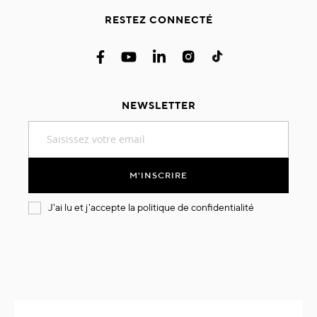
RESTEZ CONNECTÉ
NEWSLETTER
Inscription
à
notre
lettre
M'INSCRIRE
d’information
:
J'ai lu et j'accepte la
politique de confidentialité