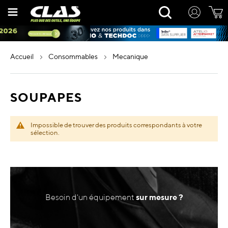
Allez
Rechercher
au
contenu
accueil
consommables
mecanique
SOUPAPES
Impossible de trouver des produits correspondants à votre
sélection.
Besoin d'un équipement
sur mesure ?