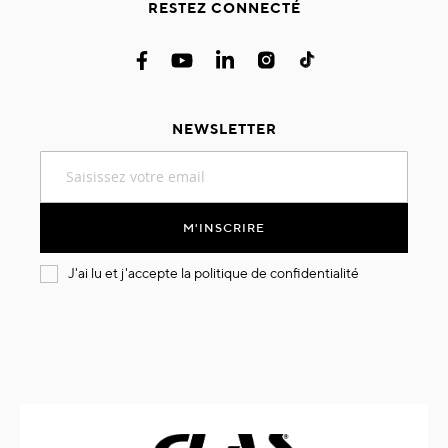
RESTEZ CONNECTÉ
NEWSLETTER
Inscription
à
notre
lettre
M'INSCRIRE
d’information
:
J'ai lu et j'accepte la
politique de confidentialité