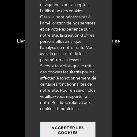
navigation, vous acceptez
l’utilisation des cookies.
Ceux-ci sont nécessaires à
l’amélioration de nos services
et de votre expérience sur
notre site, la création d’offres
Livraison en 48h à 72h en France Métropolitaine
personnelles ainsi que
l’analyse de notre trafic. Vous
avez la possibilité de les
paramétrer ci-dessous.
Sachez toutefois que le refus
des cookies facultatifs pourra
affecter le fonctionnement de
Franco de port
certaines fonctionnalités de
à 250 euros*
notre site. Pour en savoir plus,
veuillez-vous rapporter à
notre Politique relative aux
cookies disponible
ici
.
ACCEPTER LES
90% du catalogue
COOKIES
en disponibilité