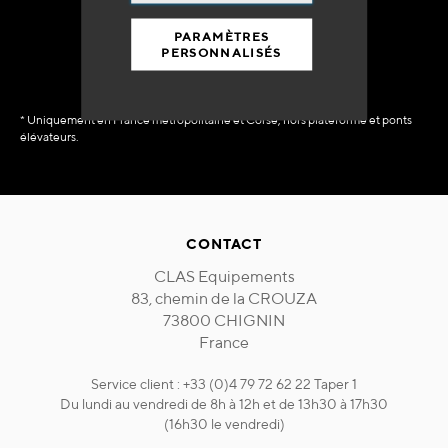
immédiate
PARAMÈTRES
PERSONNALISÉS
* Uniquement en France métropolitaine et Corse, hors plateforme et ponts
élévateurs.
CONTACT
CLAS Equipements
83, chemin de la CROUZA
73800 CHIGNIN
France
Service client : +33 (0)4 79 72 62 22 Taper 1
Du lundi au vendredi de 8h à 12h et de 13h30 à 17h30
(16h30 le vendredi)