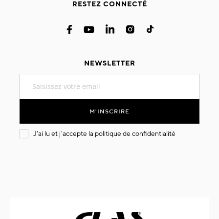
RESTEZ CONNECTÉ
NEWSLETTER
Inscription
à
notre
lettre
M'INSCRIRE
d’information
:
J'ai lu et j'accepte la
politique de confidentialité