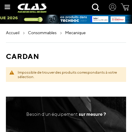
Allez
Rechercher
au
contenu
accueil
consommables
mecanique
CARDAN
Impossible de trouver des produits correspondants à votre
sélection.
Besoin d'un équipement
sur mesure ?