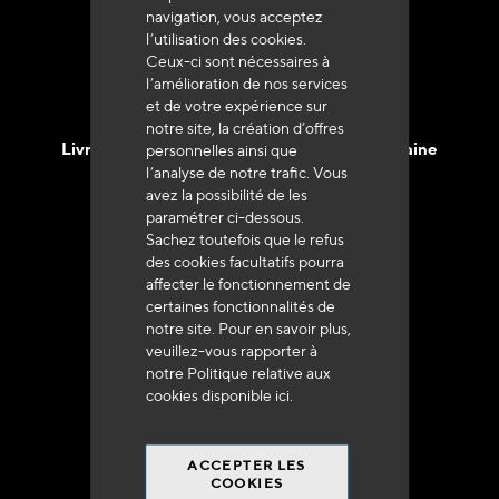
navigation, vous acceptez
l’utilisation des cookies.
Ceux-ci sont nécessaires à
l’amélioration de nos services
et de votre expérience sur
notre site, la création d’offres
Livraison en 48h à 72h en France Métropolitaine
personnelles ainsi que
l’analyse de notre trafic. Vous
avez la possibilité de les
paramétrer ci-dessous.
Sachez toutefois que le refus
des cookies facultatifs pourra
affecter le fonctionnement de
Franco de port
certaines fonctionnalités de
à 250 euros*
notre site. Pour en savoir plus,
veuillez-vous rapporter à
notre Politique relative aux
cookies disponible
ici
.
ACCEPTER LES
90% du catalogue
COOKIES
en disponibilité