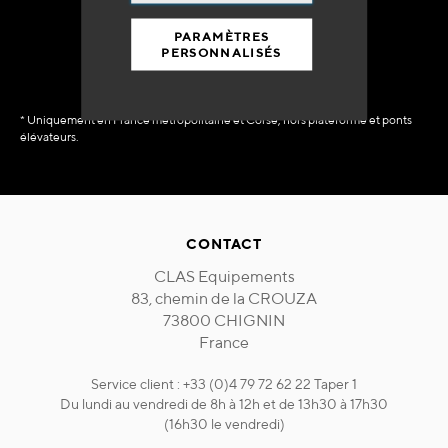
immédiate
PARAMÈTRES
PERSONNALISÉS
* Uniquement en France métropolitaine et Corse, hors plateforme et ponts
élévateurs.
CONTACT
CLAS Equipements
83, chemin de la CROUZA
73800 CHIGNIN
France
Service client : +33 (0)4 79 72 62 22 Taper 1
Du lundi au vendredi de 8h à 12h et de 13h30 à 17h30
(16h30 le vendredi)