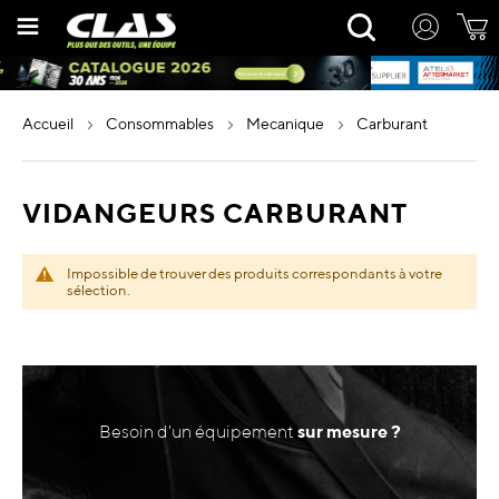
Allez
Rechercher
au
contenu
accueil
consommables
mecanique
carburant
VIDANGEURS CARBURANT
Impossible de trouver des produits correspondants à votre
sélection.
Besoin d'un équipement
sur mesure ?