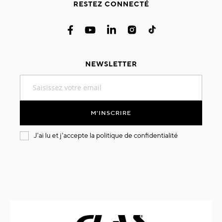
RESTEZ CONNECTÉ
NEWSLETTER
Inscription
à
notre
lettre
M'INSCRIRE
d’information
:
J'ai lu et j'accepte la
politique de confidentialité