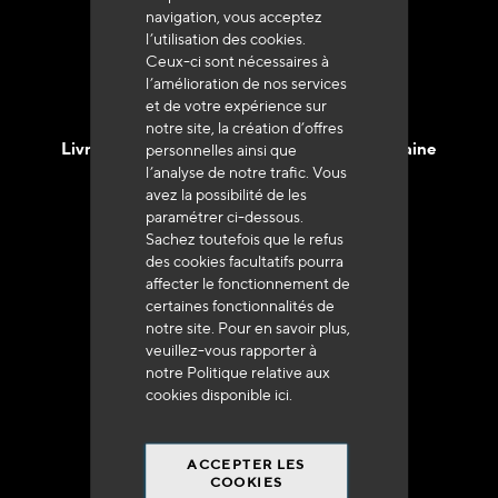
navigation, vous acceptez
l’utilisation des cookies.
Ceux-ci sont nécessaires à
l’amélioration de nos services
et de votre expérience sur
notre site, la création d’offres
Livraison en 48h à 72h en France Métropolitaine
personnelles ainsi que
l’analyse de notre trafic. Vous
avez la possibilité de les
paramétrer ci-dessous.
Sachez toutefois que le refus
des cookies facultatifs pourra
affecter le fonctionnement de
Franco de port
certaines fonctionnalités de
à 250 euros*
notre site. Pour en savoir plus,
veuillez-vous rapporter à
notre Politique relative aux
cookies disponible
ici
.
ACCEPTER LES
90% du catalogue
COOKIES
en disponibilité