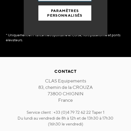
immédiate
PARAMÈTRES
PERSONNALISÉS
* Uniquement en France métropolitaine et Corse, hors plateforme et ponts
élévateurs.
CONTACT
CLAS Equipements
83, chemin de la CROUZA
73800 CHIGNIN
France
Service client : +33 (0)4 79 72 62 22 Taper 1
Du lundi au vendredi de 8h à 12h et de 13h30 à 17h30
(16h30 le vendredi)