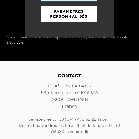
immédiate
PARAMÈTRES
PERSONNALISÉS
* Uniquement en France métropolitaine et Corse, hors plateforme et ponts
élévateurs.
CONTACT
CLAS Equipements
83, chemin de la CROUZA
73800 CHIGNIN
France
Service client : +33 (0)4 79 72 62 22 Taper 1
Du lundi au vendredi de 8h à 12h et de 13h30 à 17h30
(16h30 le vendredi)