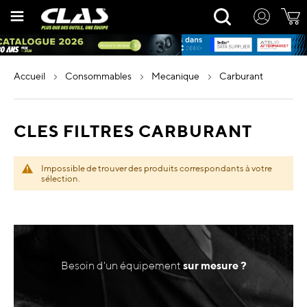
Allez
Rechercher
au
contenu
accueil
consommables
mecanique
carburant
CLES FILTRES CARBURANT
Impossible de trouver des produits correspondants à votre
sélection.
Besoin d'un équipement
sur mesure ?