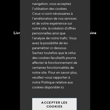
navigation, vous acceptez
l’utilisation des cookies.
Ceux-ci sont nécessaires à
l’amélioration de nos services
et de votre expérience sur
notre site, la création d’offres
Livraison en 48h à 72h en France Métropolitaine
personnelles ainsi que
l’analyse de notre trafic. Vous
avez la possibilité de les
paramétrer ci-dessous.
Sachez toutefois que le refus
des cookies facultatifs pourra
affecter le fonctionnement de
Franco de port
certaines fonctionnalités de
à 250 euros*
notre site. Pour en savoir plus,
veuillez-vous rapporter à
notre Politique relative aux
cookies disponible
ici
.
ACCEPTER LES
90% du catalogue
COOKIES
en disponibilité