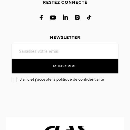
RESTEZ CONNECTÉ
NEWSLETTER
Inscription
à
notre
lettre
M'INSCRIRE
d’information
:
J'ai lu et j'accepte la
politique de confidentialité