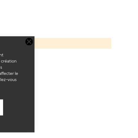
nt
a création
es
ffecter le
llez-vous