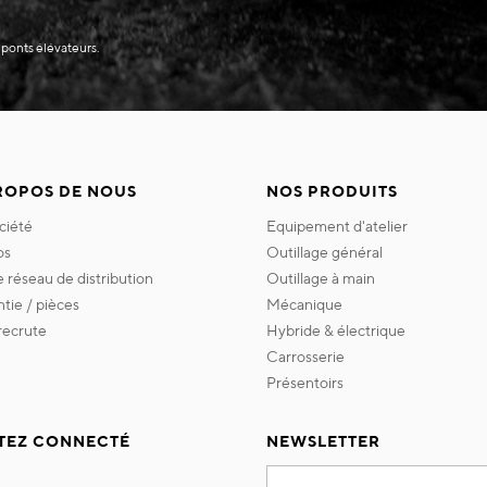
 ponts élévateurs.
ROPOS DE NOUS
NOS PRODUITS
ociété
equipement d'atelier
os
outillage général
re réseau de distribution
outillage à main
ntie / pièces
mécanique
 recrute
hybride & électrique
carrosserie
présentoirs
TEZ CONNECTÉ
NEWSLETTER
Inscription