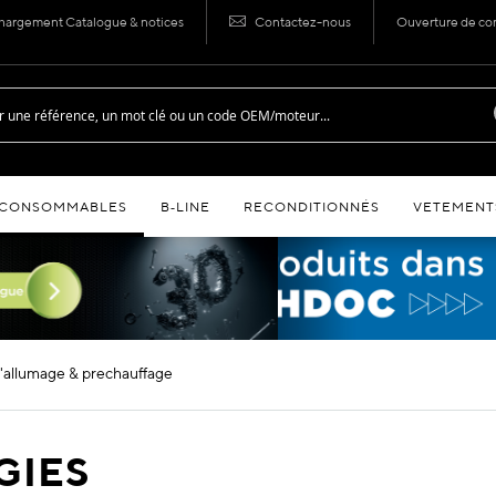
hargement Catalogue & notices
Contactez-nous
Ouverture de c
CONSOMMABLES
B‑LINE
RECONDITIONNÉS
VETEMENT
d'allumage & prechauffage
GIES