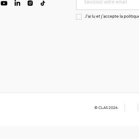
à
notre
lettre
J'ai lu et j'accepte la
politiqu
d’information
:
© CLAS 2026