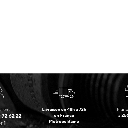
client
Livraison en 48h à 72h
Franc
 72 62 22
en France
à 25
Métropolitaine
r 1