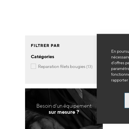
FILTRER PAR
En poursui
Catégories
nécessaire
d’offres p
articles
reparation filets bougies
13
paramétrer
fonctionne
rapporter 
Besoin d'un équipement
sur mesure ?