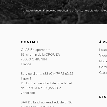
* Uniquement en France métropolitaine et Corse, hors plateforme et
CONTACT
À P
CLAS Equipements
la s
83, chemin de la CROUZA
vidé
73800 CHIGNIN
not
France
gara
clas
Service client : +33 (0)4 79 72 62 22
Taper 1
Du lundi au vendredi de 8h à 12h et
de 13h30 à 17h30 (16h30 le
vendredi)
RES
SAV Du lundi au vendredi, de 8h30