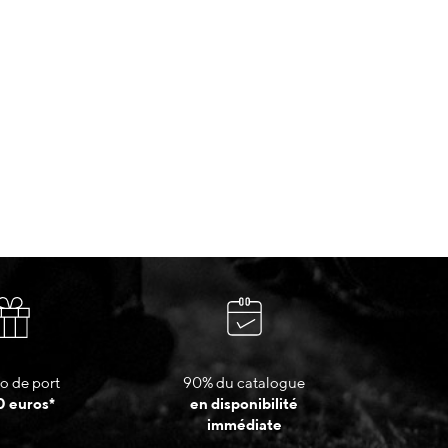
o de port
90% du catalogue
0 euros*
en disponibilité
immédiate