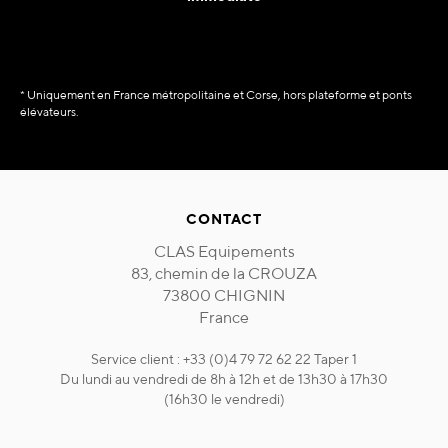
* Uniquement en France métropolitaine et Corse, hors plateforme et ponts
élévateurs.
CONTACT
CLAS Equipements
83, chemin de la CROUZA
73800 CHIGNIN
France
Service client : +33 (0)4 79 72 62 22 Taper 1
Du lundi au vendredi de 8h à 12h et de 13h30 à 17h30
(16h30 le vendredi)