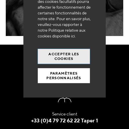
ENVOYER
des cookies facultatifs pourra
MA DEMANDE
affecter le fonctionnement de
certaines fonctionnalités de
notre site. Pour en savoir plus,
veuillez-vous rapporter à
notre Politique relative aux
cookies disponible
ici
.
ACCEPTER LES
COOKIES
COMMANDEZ
EN TOUTE
PARAMÈTRES
TRANQUILITÉ
PERSONNALISÉS
Service client
+33 (0)4 79 72 62 22 Taper 1