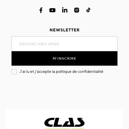
NEWSLETTER
Inscription
à
notre
lettre
M'INSCRIRE
d’information
:
J'ai lu et j'accepte la
politique de confidentialité