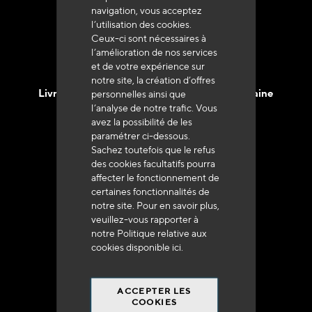
navigation, vous acceptez
l’utilisation des cookies.
Ceux-ci sont nécessaires à
l’amélioration de nos services
et de votre expérience sur
notre site, la création d’offres
Livraison en 48h à 72h en France Métropolitaine
personnelles ainsi que
l’analyse de notre trafic. Vous
avez la possibilité de les
paramétrer ci-dessous.
Sachez toutefois que le refus
des cookies facultatifs pourra
affecter le fonctionnement de
Franco de port
certaines fonctionnalités de
à 250 euros*
notre site. Pour en savoir plus,
veuillez-vous rapporter à
notre Politique relative aux
cookies disponible
ici
.
ACCEPTER LES
90% du catalogue
COOKIES
en disponibilité