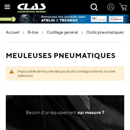
Allez
Rechercher
au
contenu
accueil
b-line
outillage general
outils pneumatiques
MEULEUSES PNEUMATIQUES
Impossible de trouver des produits correspondants à votre
sélection.
Besoin d'un équipement
sur mesure ?