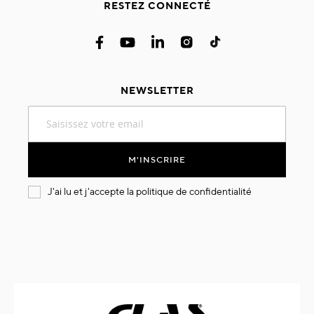
RESTEZ CONNECTÉ
NEWSLETTER
Inscription
à
notre
lettre
M'INSCRIRE
d’information
:
J'ai lu et j'accepte la
politique de confidentialité