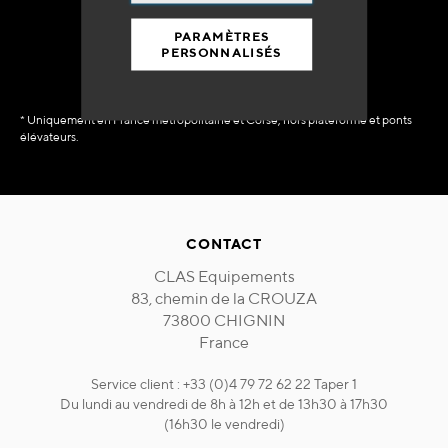
immédiate
PARAMÈTRES
PERSONNALISÉS
* Uniquement en France métropolitaine et Corse, hors plateforme et ponts
élévateurs.
CONTACT
CLAS Equipements
83, chemin de la CROUZA
73800 CHIGNIN
France
Service client : +33 (0)4 79 72 62 22 Taper 1
Du lundi au vendredi de 8h à 12h et de 13h30 à 17h30
(16h30 le vendredi)