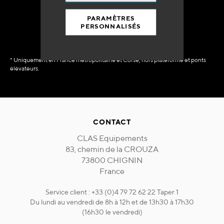
immédiate
PARAMÈTRES
PERSONNALISÉS
* Uniquement en France métropolitaine et Corse, hors plateforme et ponts
élévateurs.
CONTACT
CLAS Equipements
83, chemin de la CROUZA
73800 CHIGNIN
France
Service client : +33 (0)4 79 72 62 22 Taper 1
Du lundi au vendredi de 8h à 12h et de 13h30 à 17h30
(16h30 le vendredi)