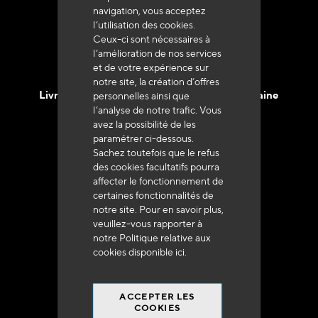
navigation, vous acceptez
l’utilisation des cookies.
Ceux-ci sont nécessaires à
l’amélioration de nos services
et de votre expérience sur
notre site, la création d’offres
Livraison en 48h à 72h en France Métropolitaine
personnelles ainsi que
l’analyse de notre trafic. Vous
avez la possibilité de les
paramétrer ci-dessous.
Sachez toutefois que le refus
des cookies facultatifs pourra
affecter le fonctionnement de
Franco de port
certaines fonctionnalités de
à 250 euros*
notre site. Pour en savoir plus,
veuillez-vous rapporter à
notre Politique relative aux
cookies disponible
ici
.
ACCEPTER LES
90% du catalogue
COOKIES
en disponibilité