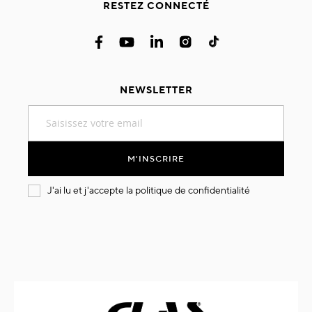
RESTEZ CONNECTÉ
NEWSLETTER
Inscription
à
notre
lettre
M'INSCRIRE
d’information
:
J'ai lu et j'accepte la
politique de confidentialité