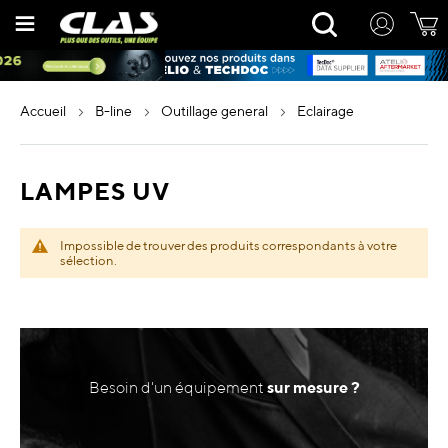
Allez
Rechercher
au
contenu
accueil
b-line
outillage general
eclairage
LAMPES UV
Impossible de trouver des produits correspondants à votre
sélection.
Besoin d'un équipement
sur mesure ?