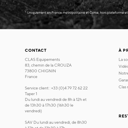
* Uniquement en France métropolitaine et Corse, hors plateforme et
CONTACT
À P
CLAS Equipements
la s
83, chemin de la CROUZA
vidé
73800 CHIGNIN
not
France
gara
clas
Service client : +33 (0)4 79 72 62 22
Taper 1
Du lundi au vendredi de 8h à 12h et
de 13h30 à 17h30 (16h30 le
vendredi)
RES
SAV Du lundi au vendredi, de 8h30