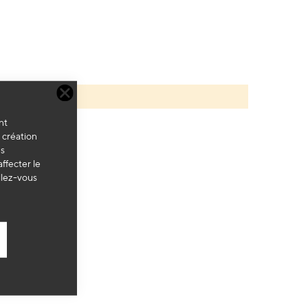
nt
a création
es
ffecter le
llez-vous