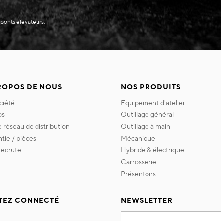
 ponts élévateurs.
ROPOS DE NOUS
NOS PRODUITS
ociété
equipement d'atelier
os
outillage général
re réseau de distribution
outillage à main
ntie / pièces
mécanique
 recrute
hybride & électrique
carrosserie
présentoirs
TEZ CONNECTÉ
NEWSLETTER
Inscription