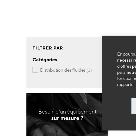
FILTRER PAR
En poursui
Catégories
nécessaire
d’offres p
articles
distribution des fluides
3
paramétrer
fonctionne
rapporter 
Besoin d'un équipement
sur mesure ?