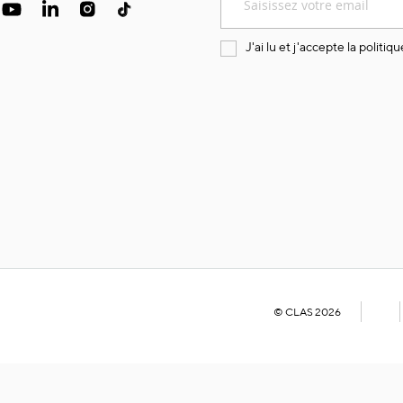
à
notre
lettre
J'ai lu et j'accepte la
politiqu
d’information
:
© CLAS 2026