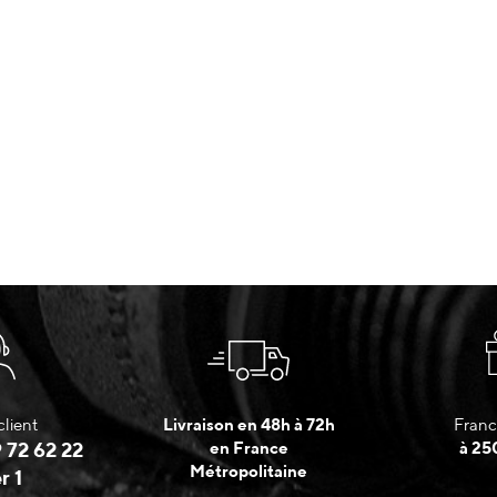
client
Livraison en 48h à 72h
Franc
 72 62 22
en France
à 25
Métropolitaine
r 1