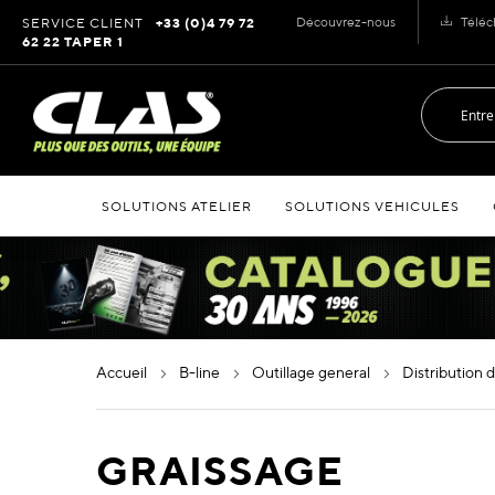
Allez
Découvrez-nous
Téléc
SERVICE CLIENT
+33 (0)4 79 72
au
62 22 TAPER 1
contenu
SOLUTIONS ATELIER
SOLUTIONS VEHICULES
accueil
b-line
outillage general
distribution
GRAISSAGE