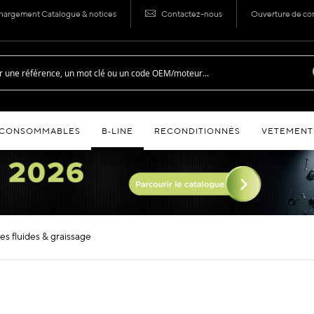
hargement Catalogue & notices
Contactez-nous
Ouverture de c
CONSOMMABLES
B‑LINE
RECONDITIONNÉS
VETEMENT
 des fluides & graissage