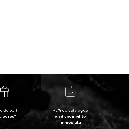
o de port
90% du catalogue
0 euros*
en disponibilité
immédiate