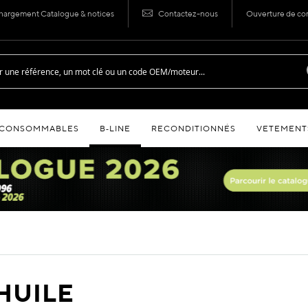
hargement Catalogue & notices
Contactez-nous
Ouverture de c
CONSOMMABLES
B‑LINE
RECONDITIONNÉS
VETEMENT
HUILE