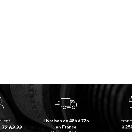
client
Livraison en 48h à 72h
Franc
 72 62 22
en France
à 25