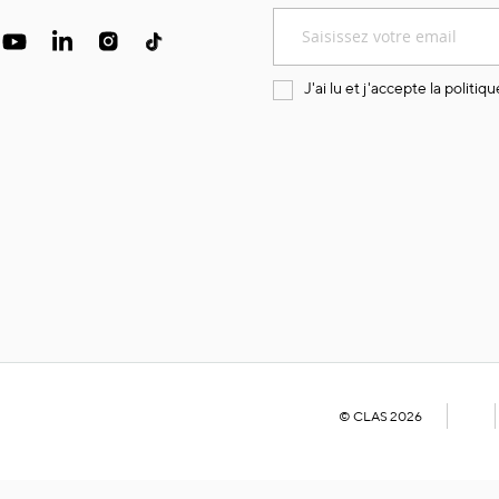
Inscription
à
notre
lettre
J'ai lu et j'accepte la
politiqu
d’information
:
© CLAS 2026