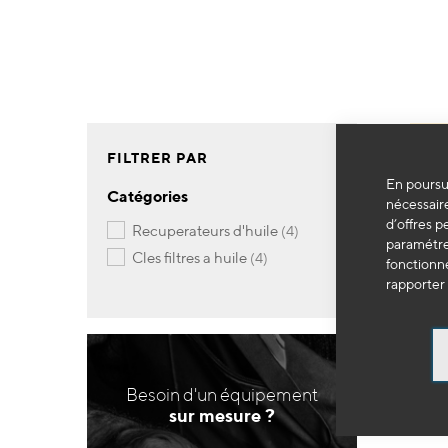
FILTRER PAR
En poursui
Catégories
nécessaire
d’offres p
articles
recuperateurs d'huile
4
paramétrer
articles
cles filtres a huile
4
fonctionne
rapporter 
Besoin d'un équipement
sur mesure ?