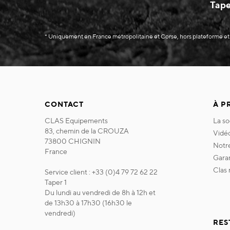
Tape
* Uniquement en France métropolitaine et Corse, hors plateforme et
CONTACT
À P
CLAS Equipements
la s
83, chemin de la CROUZA
vidé
73800 CHIGNIN
not
France
gara
clas
Service client : +33 (0)4 79 72 62 22
Taper 1
Du lundi au vendredi de 8h à 12h et
de 13h30 à 17h30 (16h30 le
vendredi)
RES