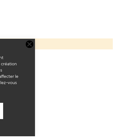
nt
a création
es
ffecter le
llez-vous