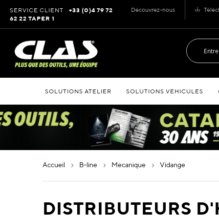
Allez
Découvrez-nous
Téléc
SERVICE CLIENT
+33 (0)4 79 72
au
62 22 TAPER 1
contenu
SOLUTIONS ATELIER
SOLUTIONS VEHICULES
accueil
b-line
mecanique
vidange
DISTRIBUTEURS D'