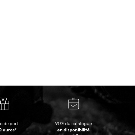
o de port
90% du catalogue
0 euros*
en disponibilité