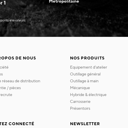
Métropolitaine
r 1
 ponts élévateurs.
ROPOS DE NOUS
NOS PRODUITS
ociété
equipement d'atelier
os
outillage général
re réseau de distribution
outillage à main
ntie / pièces
mécanique
 recrute
hybride & électrique
carrosserie
présentoirs
TEZ CONNECTÉ
NEWSLETTER