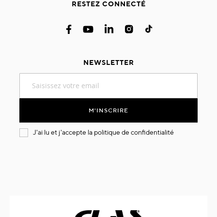
RESTEZ CONNECTÉ
NEWSLETTER
Inscription
à
notre
lettre
M'INSCRIRE
d’information
:
J'ai lu et j'accepte la
politique de confidentialité