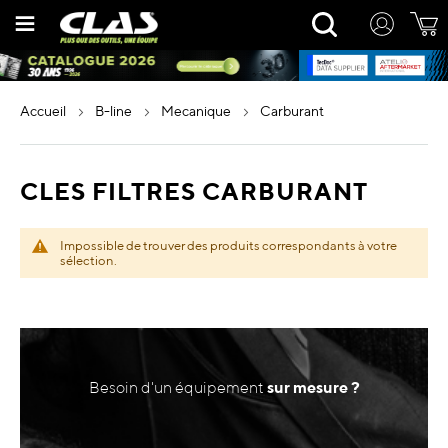
Allez
Rechercher
au
contenu
accueil
b-line
mecanique
carburant
CLES FILTRES CARBURANT
Impossible de trouver des produits correspondants à votre
sélection.
Besoin d'un équipement
sur mesure ?