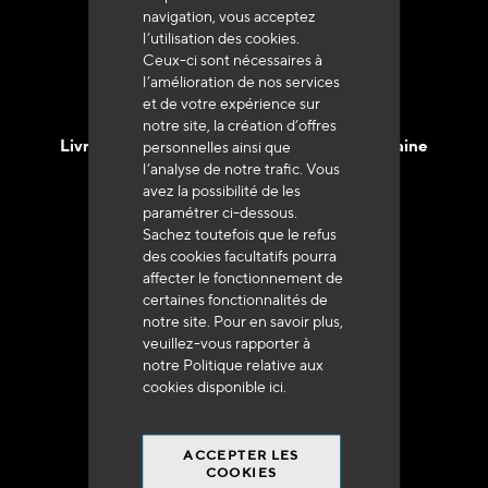
navigation, vous acceptez
l’utilisation des cookies.
Ceux-ci sont nécessaires à
l’amélioration de nos services
et de votre expérience sur
notre site, la création d’offres
Livraison en 48h à 72h en France Métropolitaine
personnelles ainsi que
l’analyse de notre trafic. Vous
avez la possibilité de les
paramétrer ci-dessous.
Sachez toutefois que le refus
des cookies facultatifs pourra
affecter le fonctionnement de
Franco de port
certaines fonctionnalités de
à 250 euros*
notre site. Pour en savoir plus,
veuillez-vous rapporter à
notre Politique relative aux
cookies disponible
ici
.
ACCEPTER LES
90% du catalogue
COOKIES
en disponibilité