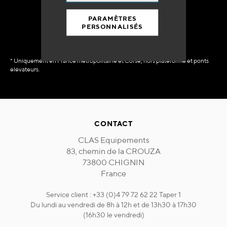
immédiate
PARAMÈTRES
PERSONNALISÉS
* Uniquement en France métropolitaine et Corse, hors plateforme et ponts
élévateurs.
CONTACT
CLAS Equipements
83, chemin de la CROUZA
73800 CHIGNIN
France
Service client : +33 (0)4 79 72 62 22 Taper 1
Du lundi au vendredi de 8h à 12h et de 13h30 à 17h30
(16h30 le vendredi)