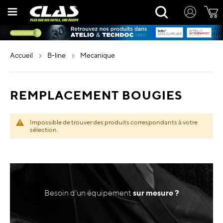
Allez
Rechercher
au
contenu
accueil
b-line
mecanique
REMPLACEMENT BOUGIES
Impossible de trouver des produits correspondants à votre
sélection.
Besoin d'un équipement
sur mesure ?