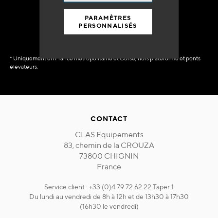
immédiate
PARAMÈTRES
PERSONNALISÉS
* Uniquement en France métropolitaine et Corse, hors plateforme et ponts
élévateurs.
CONTACT
CLAS Equipements
83, chemin de la CROUZA
73800 CHIGNIN
France
Service client : +33 (0)4 79 72 62 22 Taper 1
Du lundi au vendredi de 8h à 12h et de 13h30 à 17h30
(16h30 le vendredi)