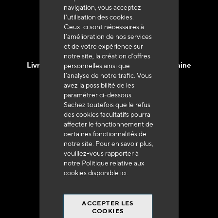
navigation, vous acceptez
l’utilisation des cookies.
Ceux-ci sont nécessaires à
l’amélioration de nos services
et de votre expérience sur
notre site, la création d’offres
Livraison en 48h à 72h en France Métropolitaine
personnelles ainsi que
l’analyse de notre trafic. Vous
avez la possibilité de les
paramétrer ci-dessous.
Sachez toutefois que le refus
des cookies facultatifs pourra
affecter le fonctionnement de
Franco de port
certaines fonctionnalités de
à 250 euros*
notre site. Pour en savoir plus,
veuillez-vous rapporter à
notre Politique relative aux
cookies disponible
ici
.
ACCEPTER LES
90% du catalogue
COOKIES
en disponibilité