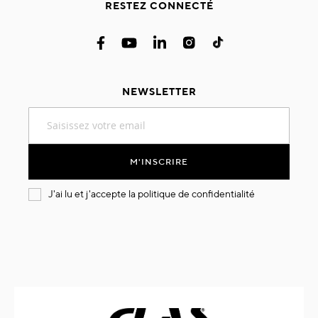
RESTEZ CONNECTÉ
NEWSLETTER
Inscription
à
notre
lettre
M'INSCRIRE
d’information
:
J'ai lu et j'accepte la
politique de confidentialité