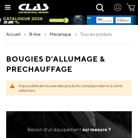
Allez
Rechercher
au
contenu
accueil
b-line
mecanique
tous les produits
BOUGIES D'ALLUMAGE &
PRECHAUFFAGE
Impossible de trouver des produits correspondants à votre
sélection.
Besoin d'un équipement
sur mesure ?