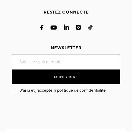
RESTEZ CONNECTÉ
NEWSLETTER
Inscription
à
notre
lettre
M'INSCRIRE
d’information
:
J'ai lu et j'accepte la
politique de confidentialité