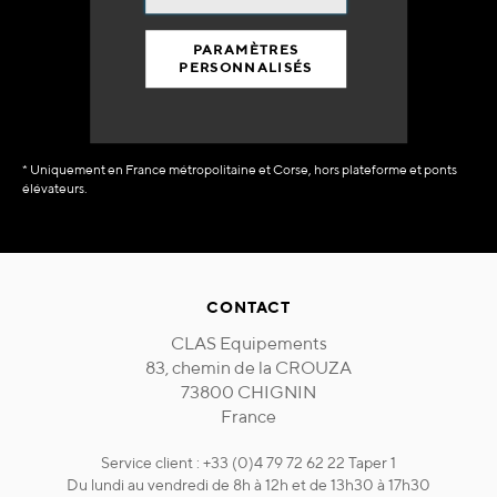
90% du catalogue
en disponibilité
PARAMÈTRES
immédiate
PERSONNALISÉS
* Uniquement en France métropolitaine et Corse, hors plateforme et ponts
élévateurs.
CONTACT
CLAS Equipements
83, chemin de la CROUZA
73800 CHIGNIN
France
Service client : +33 (0)4 79 72 62 22 Taper 1
Du lundi au vendredi de 8h à 12h et de 13h30 à 17h30