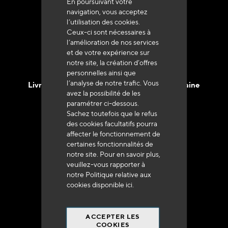
En poursuivant votre
Service client
navigation, vous acceptez
+33 (0)4 79 72 62 22 Taper 1
l’utilisation des cookies.
Ceux-ci sont nécessaires à
l’amélioration de nos services
et de votre expérience sur
notre site, la création d’offres
personnelles ainsi que
l’analyse de notre trafic. Vous
Livraison en 48h à 72h en France Métropolitaine
avez la possibilité de les
paramétrer ci-dessous.
Sachez toutefois que le refus
des cookies facultatifs pourra
affecter le fonctionnement de
certaines fonctionnalités de
Franco de port
notre site. Pour en savoir plus,
veuillez-vous rapporter à
à 250 euros*
notre Politique relative aux
cookies disponible
ici
.
ACCEPTER LES
COOKIES