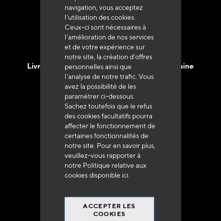
navigation, vous acceptez
l’utilisation des cookies.
Ceux-ci sont nécessaires à
l’amélioration de nos services
et de votre expérience sur
notre site, la création d’offres
Livraison en 48h à 72h en France Métropolitaine
personnelles ainsi que
l’analyse de notre trafic. Vous
avez la possibilité de les
paramétrer ci-dessous.
Sachez toutefois que le refus
des cookies facultatifs pourra
affecter le fonctionnement de
Franco de port
certaines fonctionnalités de
à 250 euros*
notre site. Pour en savoir plus,
veuillez-vous rapporter à
notre Politique relative aux
cookies disponible
ici
.
ACCEPTER LES
90% du catalogue
COOKIES
en disponibilité