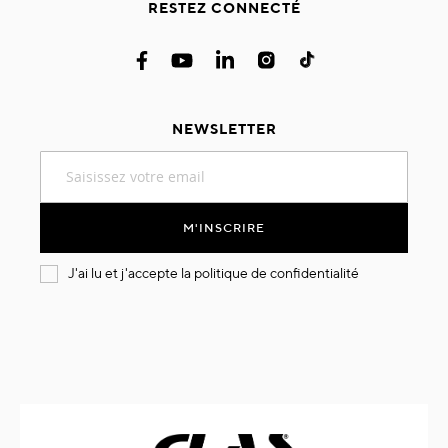
RESTEZ CONNECTÉ
NEWSLETTER
Inscription
à
notre
lettre
M'INSCRIRE
d’information
:
J'ai lu et j'accepte la
politique de confidentialité