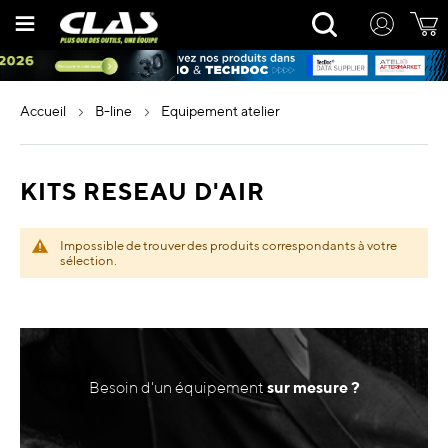
Allez
Rechercher
au
contenu
accueil
b-line
equipement atelier
KITS RESEAU D'AIR
Impossible de trouver des produits correspondants à votre
sélection.
Besoin d'un équipement
sur mesure ?