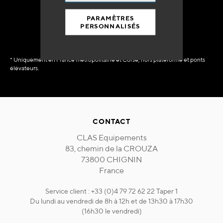
immédiate
PARAMÈTRES
PERSONNALISÉS
* Uniquement en France métropolitaine et Corse, hors plateforme et ponts
élévateurs.
CONTACT
CLAS Equipements
83, chemin de la CROUZA
73800 CHIGNIN
France
Service client : +33 (0)4 79 72 62 22 Taper 1
Du lundi au vendredi de 8h à 12h et de 13h30 à 17h30
(16h30 le vendredi)