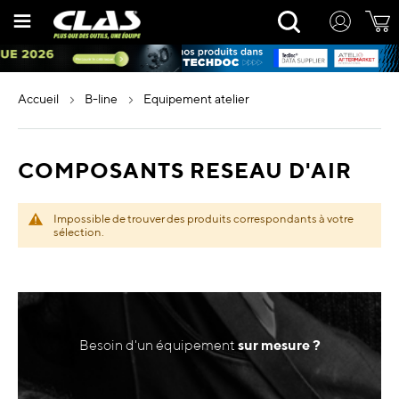
Allez
Rechercher
au
contenu
accueil
b-line
equipement atelier
COMPOSANTS RESEAU D'AIR
Impossible de trouver des produits correspondants à votre
sélection.
Besoin d'un équipement
sur mesure ?