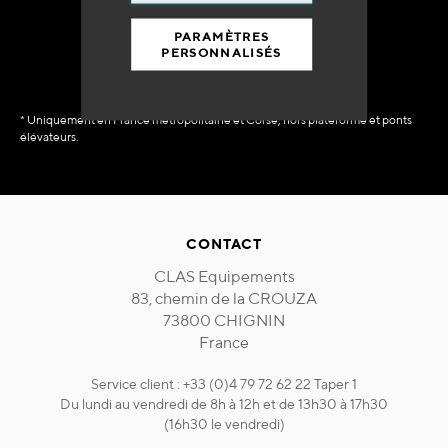
immédiate
PARAMÈTRES
PERSONNALISÉS
* Uniquement en France métropolitaine et Corse, hors plateforme et ponts
élévateurs.
CONTACT
CLAS Equipements
83, chemin de la CROUZA
73800 CHIGNIN
France
Service client : +33 (0)4 79 72 62 22 Taper 1
Du lundi au vendredi de 8h à 12h et de 13h30 à 17h30
(16h30 le vendredi)