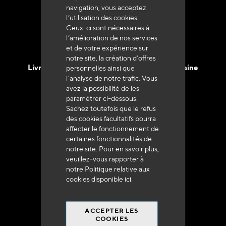
navigation, vous acceptez
l’utilisation des cookies.
Ceux-ci sont nécessaires à
l’amélioration de nos services
et de votre expérience sur
notre site, la création d’offres
Livraison en 48h à 72h en France Métropolitaine
personnelles ainsi que
l’analyse de notre trafic. Vous
avez la possibilité de les
paramétrer ci-dessous.
Sachez toutefois que le refus
des cookies facultatifs pourra
affecter le fonctionnement de
Franco de port
certaines fonctionnalités de
à 250 euros*
notre site. Pour en savoir plus,
veuillez-vous rapporter à
notre Politique relative aux
cookies disponible
ici
.
ACCEPTER LES
90% du catalogue
COOKIES
en disponibilité