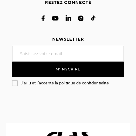
RESTEZ CONNECTÉ
NEWSLETTER
Inscription
à
notre
lettre
M'INSCRIRE
d’information
:
J'ai lu et j'accepte la
politique de confidentialité