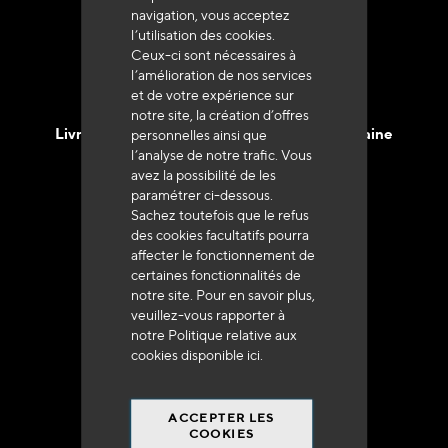
navigation, vous acceptez
l’utilisation des cookies.
Ceux-ci sont nécessaires à
l’amélioration de nos services
et de votre expérience sur
notre site, la création d’offres
Livraison en 48h à 72h en France Métropolitaine
personnelles ainsi que
l’analyse de notre trafic. Vous
avez la possibilité de les
paramétrer ci-dessous.
Sachez toutefois que le refus
des cookies facultatifs pourra
affecter le fonctionnement de
Franco de port
certaines fonctionnalités de
à 250 euros*
notre site. Pour en savoir plus,
veuillez-vous rapporter à
notre Politique relative aux
cookies disponible
ici
.
ACCEPTER LES
90% du catalogue
COOKIES
en disponibilité