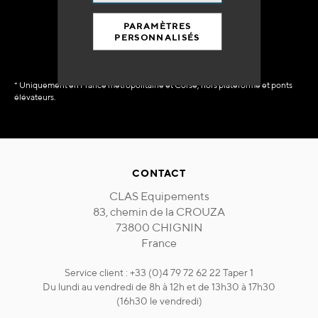
immédiate
PARAMÈTRES
PERSONNALISÉS
* Uniquement en France métropolitaine et Corse, hors plateforme et ponts
élévateurs.
CONTACT
CLAS Equipements
83, chemin de la CROUZA
73800 CHIGNIN
France
Service client : +33 (0)4 79 72 62 22 Taper 1
Du lundi au vendredi de 8h à 12h et de 13h30 à 17h30
(16h30 le vendredi)