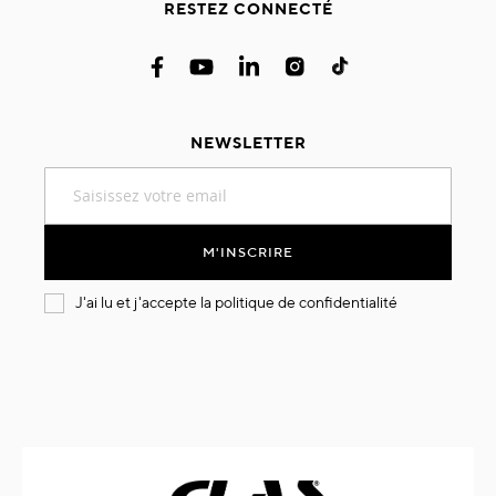
RESTEZ CONNECTÉ
NEWSLETTER
Inscription
à
notre
lettre
M'INSCRIRE
d’information
:
J'ai lu et j'accepte la
politique de confidentialité