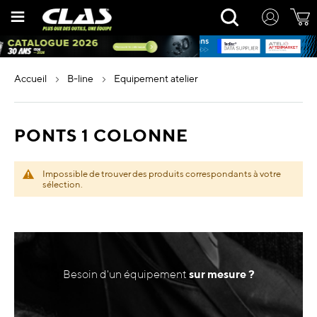
Allez
Rechercher
au
contenu
accueil
b-line
equipement atelier
PONTS 1 COLONNE
Impossible de trouver des produits correspondants à votre
sélection.
Besoin d'un équipement
sur mesure ?