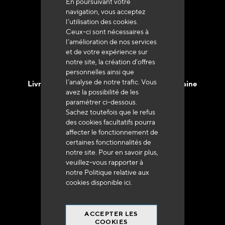
En poursuivant votre
Service client
navigation, vous acceptez
+33 (0)4 79 72 62 22 Taper 1
l’utilisation des cookies.
Ceux-ci sont nécessaires à
l’amélioration de nos services
et de votre expérience sur
notre site, la création d’offres
personnelles ainsi que
l’analyse de notre trafic. Vous
Livraison en 48h à 72h en France Métropolitaine
avez la possibilité de les
paramétrer ci-dessous.
Sachez toutefois que le refus
des cookies facultatifs pourra
affecter le fonctionnement de
certaines fonctionnalités de
Franco de port
notre site. Pour en savoir plus,
veuillez-vous rapporter à
à 250 euros*
notre Politique relative aux
cookies disponible
ici
.
ACCEPTER LES
COOKIES