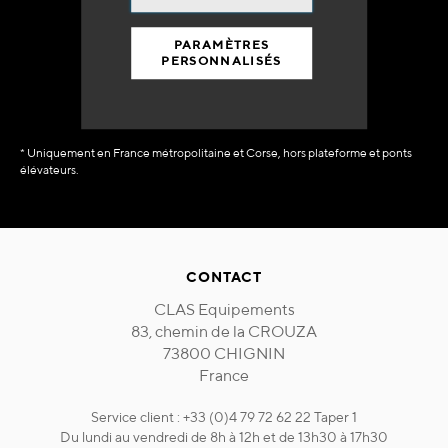
90% du catalogue
en disponibilité
PARAMÈTRES
immédiate
PERSONNALISÉS
* Uniquement en France métropolitaine et Corse, hors plateforme et ponts
élévateurs.
CONTACT
CLAS Equipements
83, chemin de la CROUZA
73800 CHIGNIN
France
Service client : +33 (0)4 79 72 62 22 Taper 1
Du lundi au vendredi de 8h à 12h et de 13h30 à 17h30