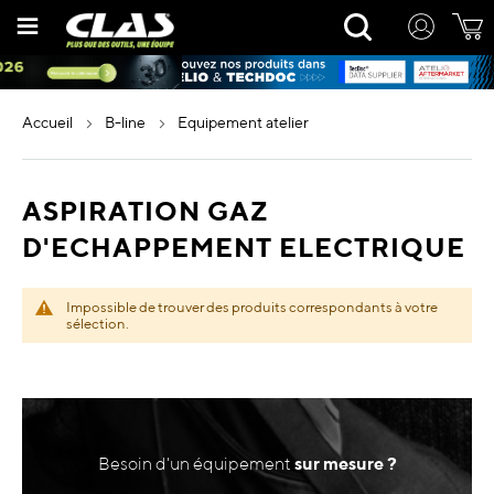
Allez
Rechercher
au
contenu
accueil
b-line
equipement atelier
ASPIRATION GAZ
D'ECHAPPEMENT ELECTRIQUE
Impossible de trouver des produits correspondants à votre
sélection.
Besoin d'un équipement
sur mesure ?