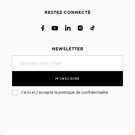
RESTEZ CONNECTÉ
NEWSLETTER
Inscription
à
notre
lettre
M'INSCRIRE
d’information
:
J'ai lu et j'accepte la
politique de confidentialité