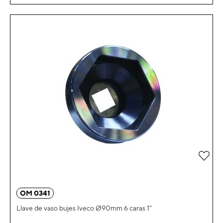
Añad
OM 0341
Llave de vaso bujes Iveco Ø90mm 6 caras 1"