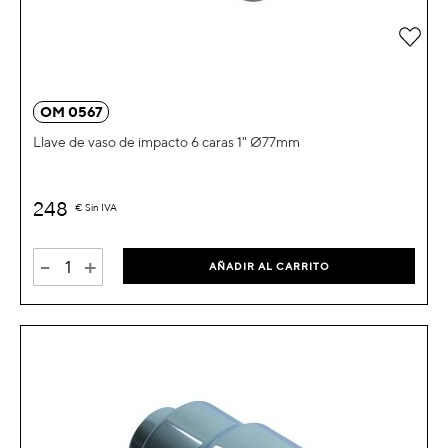
Añad
OM 0567
Llave de vaso de impacto 6 caras 1" Ø77mm
248
€
Sin IVA
-
+
AÑADIR AL CARRITO