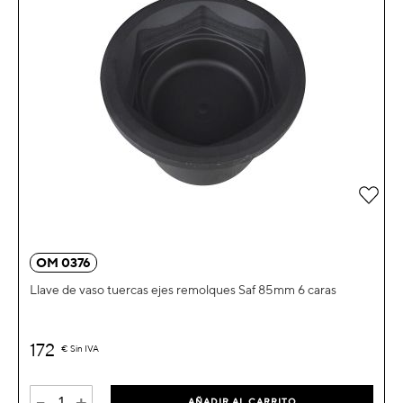
Añad
OM 0376
Llave de vaso tuercas ejes remolques Saf 85mm 6 caras
172
€
Sin IVA
-
+
AÑADIR AL CARRITO