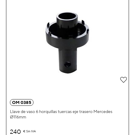
Añad
OM 0385
Llave de vaso 6 horquillas tuercas eje trasero Mercedes
Ø116mm
240
€
Sin IVA