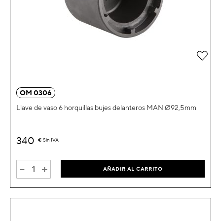
Añad
OM 0306
Llave de vaso 6 horquillas bujes delanteros MAN Ø92,5mm
340
€
Sin IVA
-
+
AÑADIR AL CARRITO