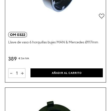
Añad
OM 0322
Llave de vaso 6 horquillas bujes MAN & Mercedes Ø117mm
389
€
Sin IVA
-
+
AÑADIR AL CARRITO