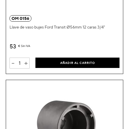
OM 0156
Llave de vaso bujes Ford Transit Ø56mm 12 caras 3/4"
53
€
Sin IVA
-
+
AÑADIR AL CARRITO