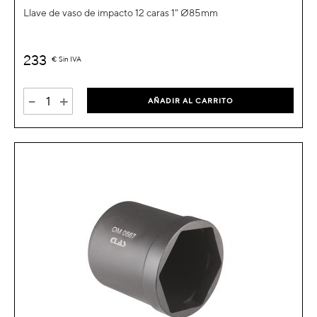
Llave de vaso de impacto 12 caras 1" Ø85mm
233
€
Sin IVA
-
+
AÑADIR AL CARRITO