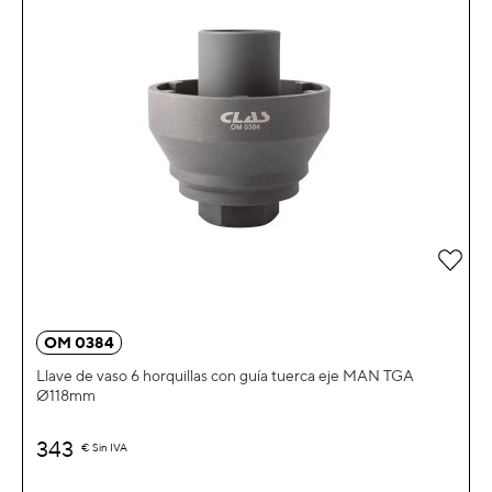
Añad
OM 0384
Llave de vaso 6 horquillas con guía tuerca eje MAN TGA
Ø118mm
343
€
Sin IVA