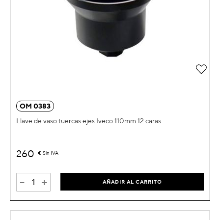
Añad
OM 0383
Llave de vaso tuercas ejes Iveco 110mm 12 caras
260
€
Sin IVA
-
+
AÑADIR AL CARRITO