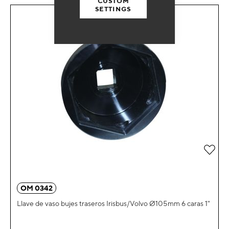
CUSTOM
SETTINGS
Añad
OM 0342
Llave de vaso bujes traseros Irisbus/Volvo Ø105mm 6 caras 1"