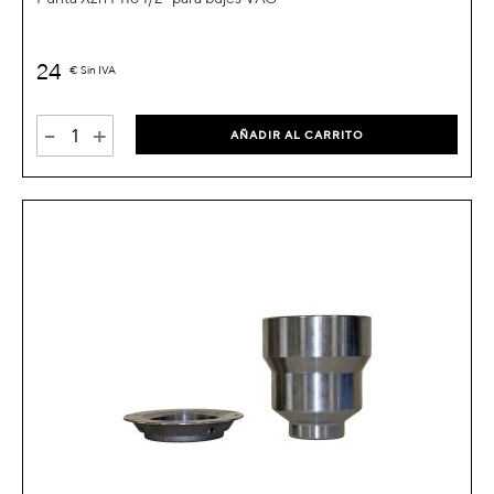
24
€
Sin IVA
-
+
AÑADIR AL CARRITO