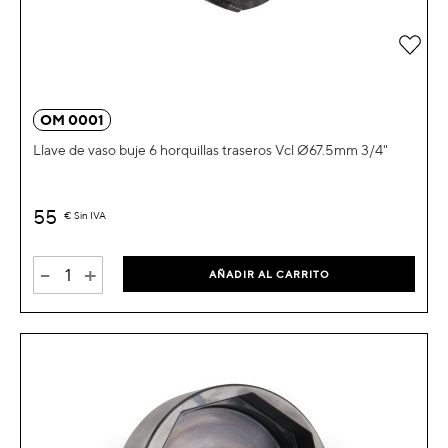
Añad
OM 0001
Llave de vaso buje 6 horquillas traseros Vcl Ø67.5mm 3/4"
55
€
Sin IVA
-
+
AÑADIR AL CARRITO