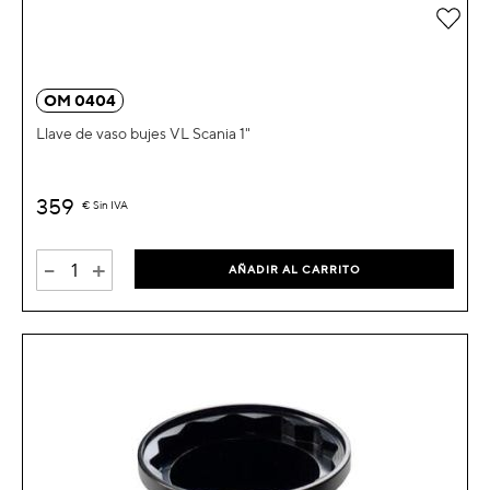
Añad
OM 0404
Llave de vaso bujes VL Scania 1"
359
€
Sin IVA
-
+
AÑADIR AL CARRITO