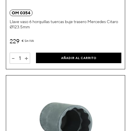
OM 0354
Llave vaso 6 horquillas tuercas buje trasero Mercedes Citaro
Ø123.5mm
229
€
Sin IVA
-
+
AÑADIR AL CARRITO