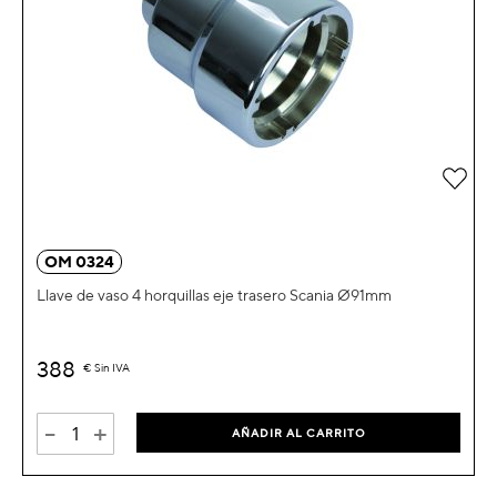
Añad
OM 0324
Llave de vaso 4 horquillas eje trasero Scania Ø91mm
388
€
Sin IVA
-
+
AÑADIR AL CARRITO