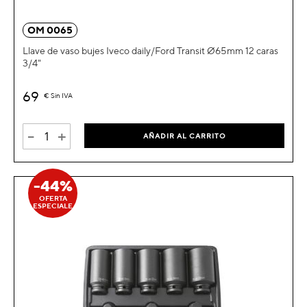
OM 0065
Llave de vaso bujes Iveco daily/Ford Transit Ø65mm 12 caras
3/4"
69
€
Sin IVA
-
+
AÑADIR AL CARRITO
-44%
OFERTA
ESPECIALE