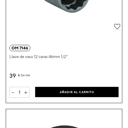
Añad
OM 7146
Llave de vaso 12 caras 46mm 1/2"
39
€
Sin IVA
-
+
AÑADIR AL CARRITO