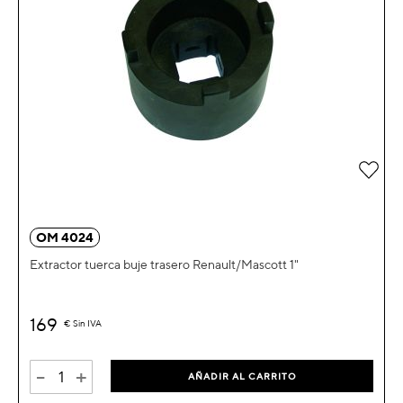
Añad
OM 4024
Extractor tuerca buje trasero Renault/Mascott 1"
169
€
Sin IVA
-
+
AÑADIR AL CARRITO