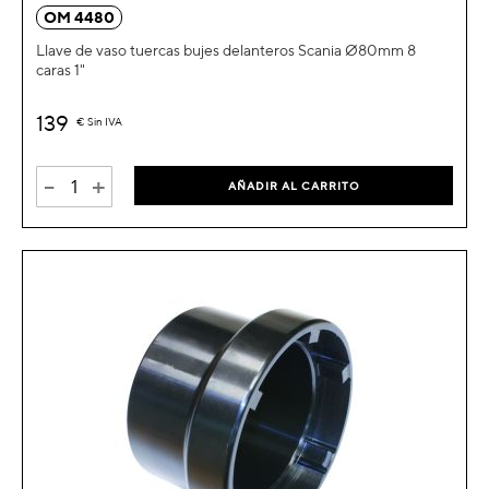
OM 4480
Llave de vaso tuercas bujes delanteros Scania Ø80mm 8
caras 1"
139
€
Sin IVA
-
+
AÑADIR AL CARRITO