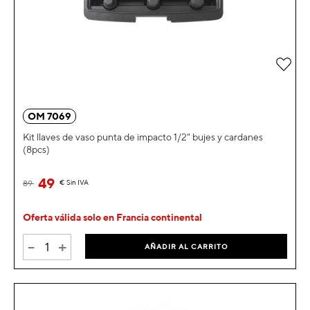
Añad
OM 7069
Kit llaves de vaso punta de impacto 1/2" bujes y cardanes
(8pcs)
49
89
€
Sin IVA
Oferta válida solo en Francia continental
-
+
AÑADIR AL CARRITO