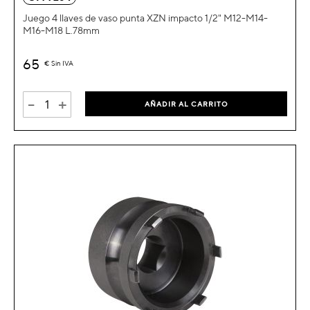
Juego 4 llaves de vaso punta XZN impacto 1/2" M12-M14-
M16-M18 L.78mm
65
€
Sin IVA
-
+
AÑADIR AL CARRITO