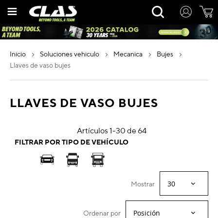
Ir
Rechercher
al
contenido
inicio
soluciones vehiculo
mecanica
bujes
llaves de vaso bujes
LLAVES DE VASO BUJES
Artículos
1
-
30
de
64
FILTRAR POR TIPO DE VEHÍCULO
Mostrar
Ordenar por