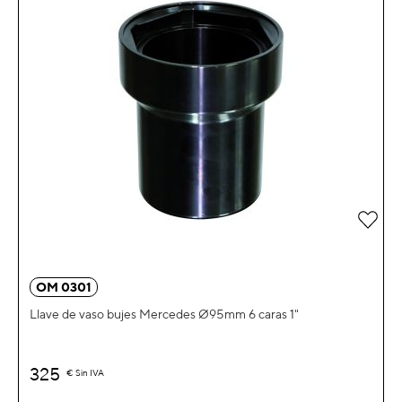
Añad
OM 0301
Llave de vaso bujes Mercedes Ø95mm 6 caras 1"
325
€
Sin IVA