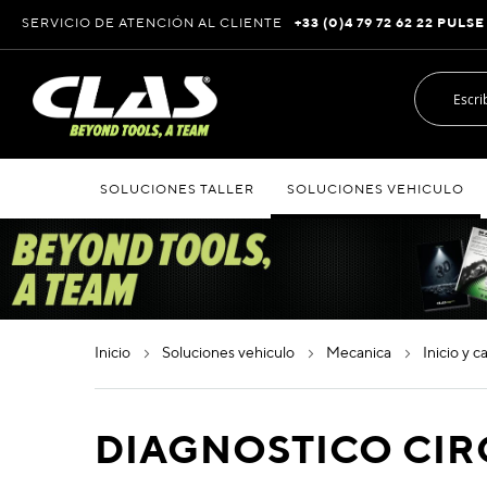
Ir
SERVICIO DE ATENCIÓN AL CLIENTE
+33 (0)4 79 72 62 22 PULSE
al
contenido
SOLUCIONES TALLER
SOLUCIONES VEHICULO
inicio
soluciones vehiculo
mecanica
inicio y 
DIAGNOSTICO CIR