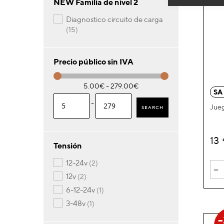
NEW Familia de nivel 2
diagnostico circuito de carga
artículos
15
Precio público sin IVA
5.00€ - 279.00€
SA
-
Jueg
SEARCH
13
Tensión
artículos
12-24v
2
-
artículos
12v
2
artículo
6-12-24v
1
artículo
3-48v
1