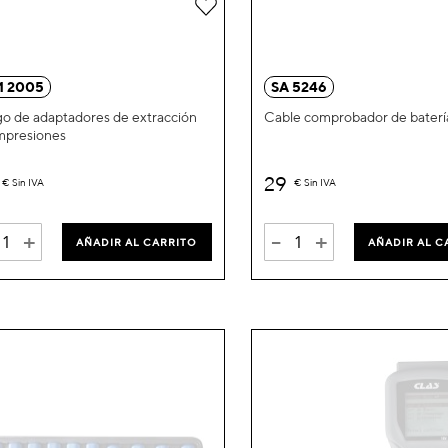
Añadir
a
la
 2005
SA 5246
Lista
o de adaptadores de extracción
Cable comprobador de baterí
mpresiones
de
Deseos
29
€
Sin IVA
€
Sin IVA
+
-
+
AÑADIR AL CARRITO
AÑADIR AL C