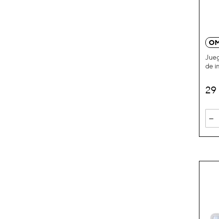
OM
Jueg
de i
29
-