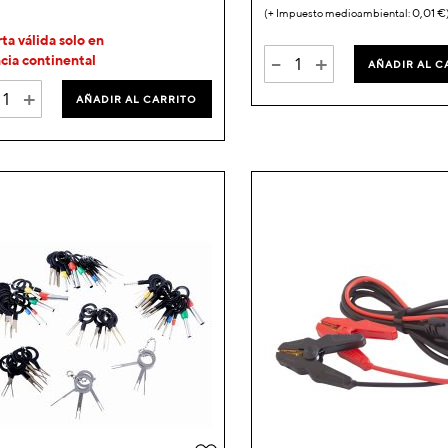
0,01 €
ta válida solo en
-
+
cia continental
AÑADIR AL C
+
AÑADIR AL CARRITO