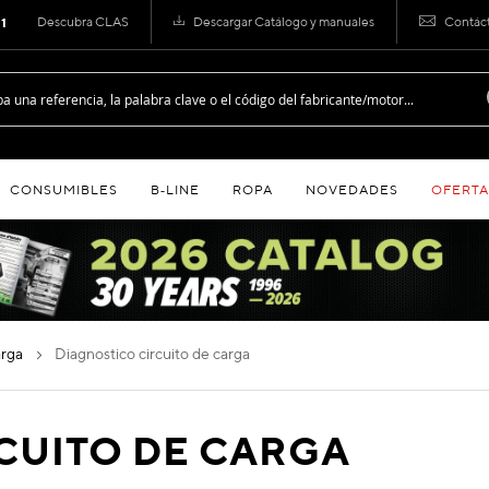
Descubra CLAS
Descargar Catálogo y manuales
Contác
 1
CONSUMIBLES
B‑LINE
ROPA
NOVEDADES
OFERTA
carga
diagnostico circuito de carga
CUITO DE CARGA