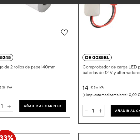
Añadir
a
la
 5245
OE 0035BL
Lista
o de 2 rollos de papel 40mm
Comprobador de carga LED p
baterías de 12 V y alternadore
de
Deseos
14
€
Sin IVA
€
Sin IVA
0,02 
+
AÑADIR AL CARRITO
-
+
AÑADIR AL C
-33%