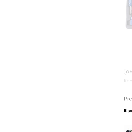
OM
Kit 
Pre
El p