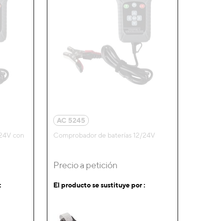
AC 5245
/24V con
Comprobador de baterías 12/24V
Precio a petición
:
El producto se sustituye por :