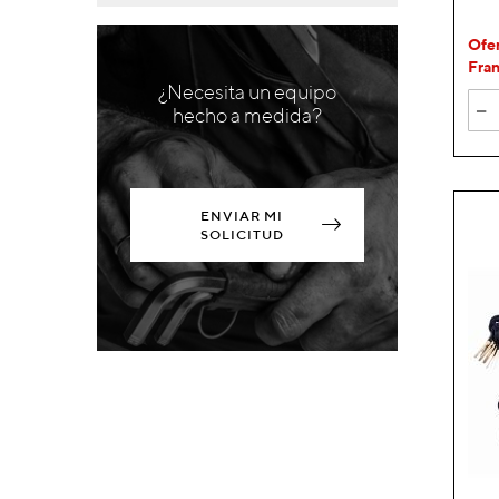
Ofer
Fran
¿Necesita un equipo
-
hecho a medida?
ENVIAR MI
SOLICITUD