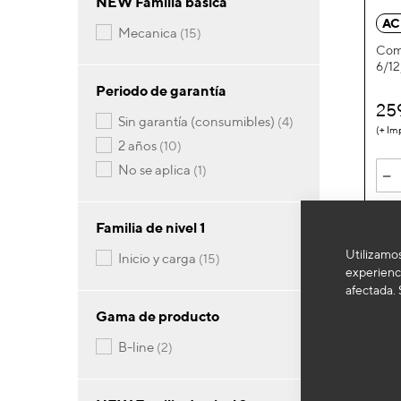
NEW Familia básica
AC
artículos
mecanica
15
Comp
6/12
Periodo de garantía
25
artículos
sin garantía (consumibles)
4
artículos
2 años
10
artículo
-
no se aplica
1
Familia de nivel 1
Utilizamos
artículos
inicio y carga
15
experienci
afectada. 
Gama de producto
artículos
b-line
2