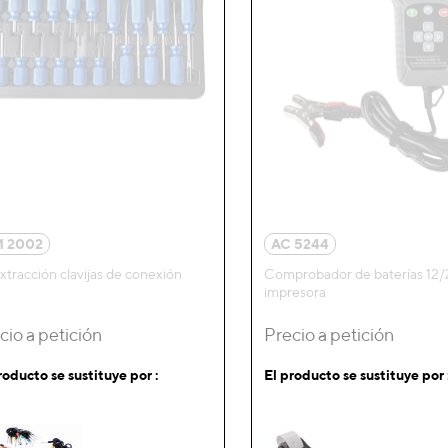
 2002
AC 5244
extracción clavijas de conexión
Comprobador de baterías 12
impresora
cio a petición
Precio a petición
roducto se sustituye por :
El producto se sustituye por 