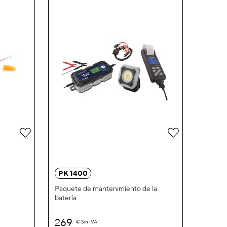
Añadir
Añadir
a
a
la
la
PK 1400
Lista
Lista
Paquete de mantenimiento de la
batería
de
de
Deseos
Deseos
269
€
Sin IVA