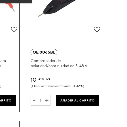
Añadir
Añadir
a
a
la
la
OE 0065BL
Lista
Lista
ara
Comprobador de
s
polaridad/continuidad de 3-48 V
de
de
Deseos
Deseos
10
€
Sin IVA
€
0,02 €
-
+
ARRITO
AÑADIR AL CARRITO