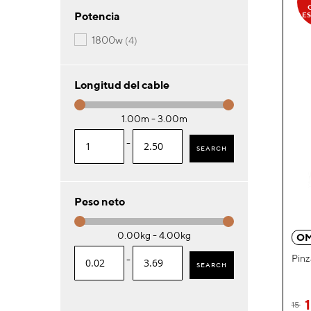
Potencia
ES
artículos
1800w
4
Longitud del cable
1.00m - 3.00m
-
SEARCH
Peso neto
0.00kg - 4.00kg
OM
Pinz
-
SEARCH
15