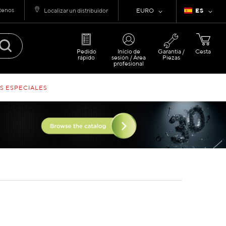
tenos
Moneda
Lenguaje
Localizar un distribuidor
EURO
ES
Pedido
Inicio de
Garantía /
Cesta
rápido
sesión / Área
Piezas
profesional
S ESPECIALES