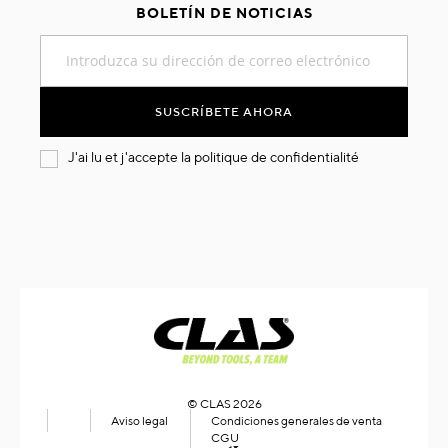
BOLETÍN DE NOTICIAS
Inscríbase
a
nuestro
boletín
SUSCRÍBETE AHORA
de
noticias:
J'ai lu et j'accepte la
politique de confidentialité
© CLAS 2026
Aviso legal
Condiciones generales de venta
CGU