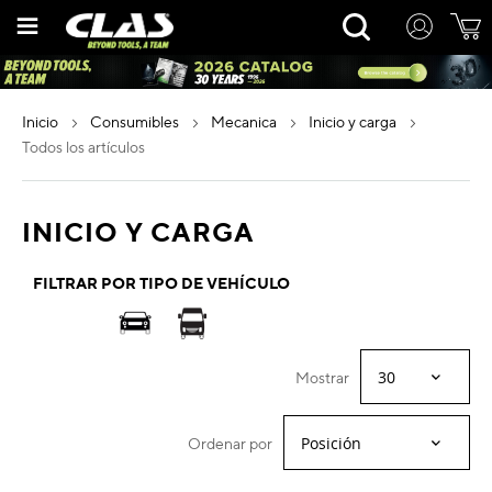
Ir
Rechercher
al
contenido
inicio
consumibles
mecanica
inicio y carga
todos los artículos
INICIO Y CARGA
FILTRAR POR TIPO DE VEHÍCULO
Mostrar
Ordenar por