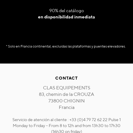
90% del catálogo
en disponibilidad inmediata
* Solo en Francia continental, excluidas las plataformas y puentes elevadores.
CONTACT
CLAS EQUIPEMENTS
83, chemin de la CROUZA
73800 CHIGNIN
Francia
Servicio de atención al cliente : +33 (0)4 79 72 62 22 Pulse 1
Monday to Friday - From 8 to 12h and from 13h30 to 17h30
(16h30 on friday)