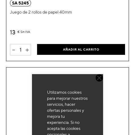
SA 5245
Juego de 2 rollos de papel 40mm
13
€
Sin IVA
-
+
AÑADIR AL CARRITO
Utilizamos cookies
para mejorar nuestros
servicios, hacer
ofertas personales y
mejora tu
experiencia. Si no
acepta las cookies
opcionales a