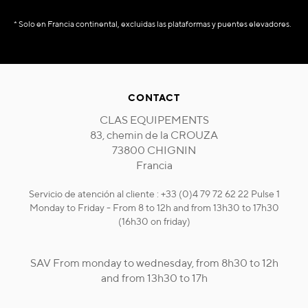
* Solo en Francia continental, excluidas las plataformas y puentes elevadores.
CONTACT
CLAS EQUIPEMENTS
83, chemin de la CROUZA
73800 CHIGNIN
Francia
Servicio de atención al cliente : +33 (0)4 79 72 62 22 Pulse 1
Monday to Friday - From 8 to 12h and from 13h30 to 17h30
(16h30 on friday)
SAV From monday to wednesday, from 8h30 to 12h
and from 13h30 to 17h