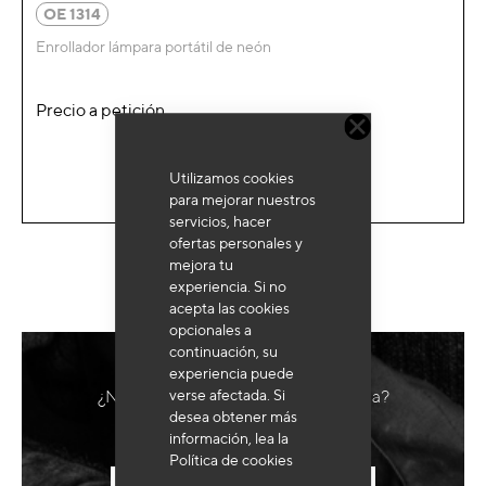
OE 1314
Enrollador lámpara portátil de neón
Precio a petición
Utilizamos cookies
para mejorar nuestros
servicios, hacer
ofertas personales y
mejora tu
experiencia. Si no
acepta las cookies
opcionales a
continuación, su
experiencia puede
verse afectada. Si
¿Necesita un equipo hecho a medida?
desea obtener más
información, lea la
Política de cookies