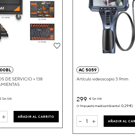
Añadir
a
la
300BL
AC 5059
Lista
S DE SERVICIO + 138
Artículo videoscopio 3.9mm
AMIENTAS
de
Deseos
299
€
Sin IVA
€
Sin IVA
0,29 €
+
AÑADIR AL CARRITO
-
+
AÑADIR AL CA