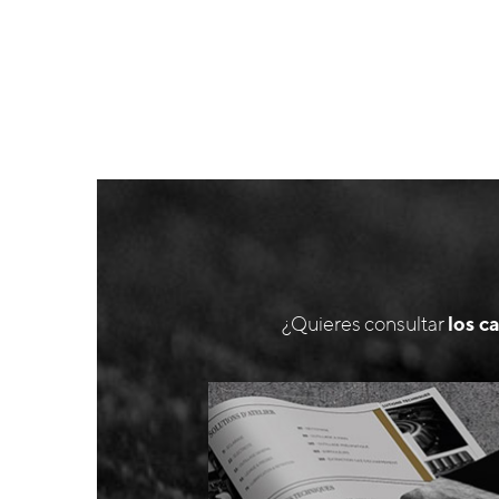
¿Quieres consultar
los c