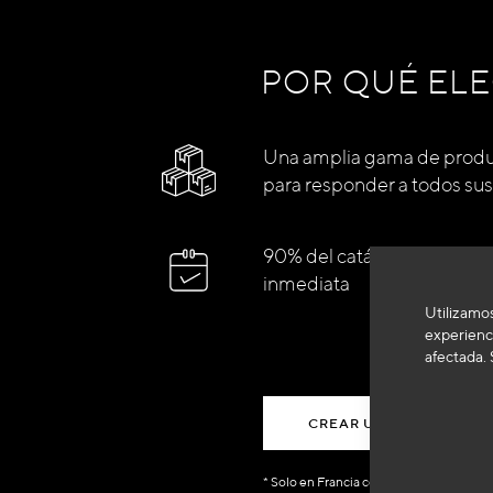
POR QUÉ ELE
Una amplia gama de produ
para responder a todos su
90% del catálogo en dispon
inmediata
Utilizamos
experienci
afectada. 
CREAR UNA CUENTA
* Solo en Francia continental, excluidas