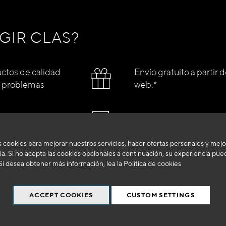
GIR CLAS?
ctos de calidad
Envío gratuito a partir 
s problemas
web.*
ibilidad
Entrega en 48 a 72 hora
 cookies para mejorar nuestros servicios, hacer ofertas personales y mejo
a. Si no acepta las cookies opcionales a continuación, su experiencia pue
Si desea obtener más información, lea la
Política de cookies
CONÉCTAME
ACCEPT COOKIES
CUSTOM SETTINGS
 las plataformas y puentes elevadores.