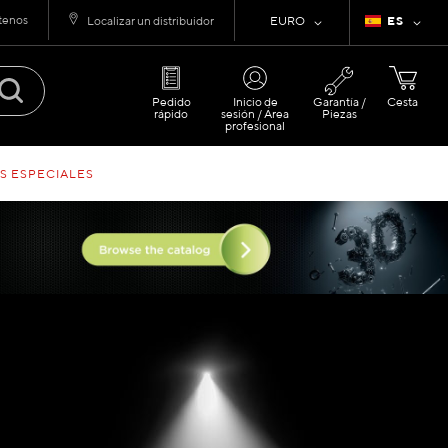
tenos
Moneda
Lenguaje
Localizar un distribuidor
EURO
ES
Pedido
Inicio de
Garantía /
Cesta
rápido
sesión / Área
Piezas
profesional
S ESPECIALES