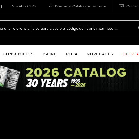
Descubra CLAS
Descargar Catálogo y manuales
Contác
 1
CONSUMIBLES
B‑LINE
ROPA
NOVEDADES
OFERTA