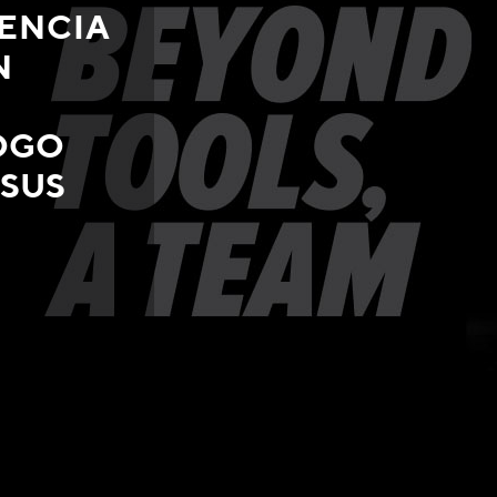
IENCIA
N
OGO
 SUS