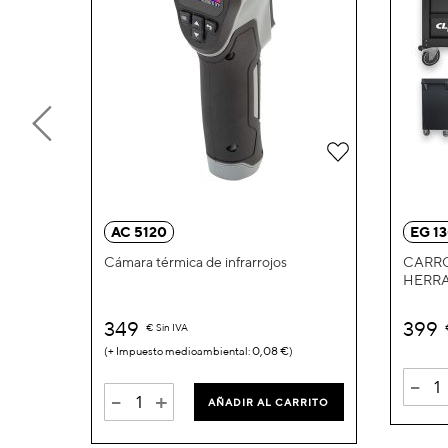
Añadir
a
la
AC 5120
EG 1
Lista
Cámara térmica de infrarrojos
CARRO
HERR
de
Deseos
349
399
€
Sin IVA
0,08 €
-
-
+
AÑADIR AL CARRITO