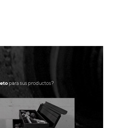
leto
para sus productos?