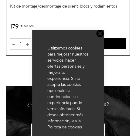
Kit de montaje/desmontaje de silent-blocs y rodamientos
179
€
Sin IVA
-
+
AÑADIR AL CARRITO
Utilizamos cookies
para mejorar nuestros
servicios, hacer
ofertas personales y
mejora tu
experiencia. Si no
acepta las cookies
opcionales a
continuación, su
experiencia puede
¿Necesita un equipo hecho a medida?
verse afectada. Si
desea obtener más
información, lea la
Política de cookies
ENVIAR MI SOLICITUD