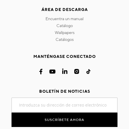
ÁREA DE DESCARGA
encuentra un manual
catálogo
wallpapers
catálogos
MANTÉNGASE CONECTADO
BOLETÍN DE NOTICIAS
Inscríbase
a
nuestro
boletín
SUSCRÍBETE AHORA
de
noticias: