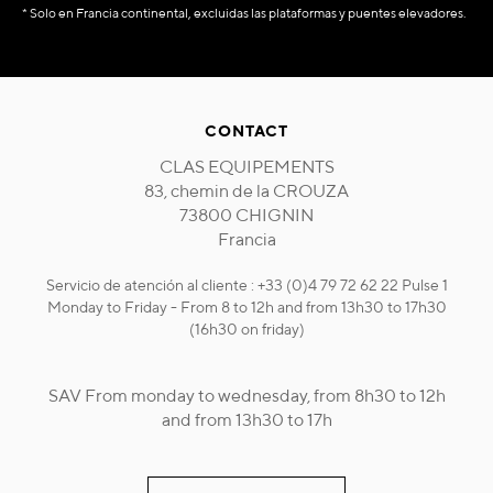
* Solo en Francia continental, excluidas las plataformas y puentes elevadores.
CONTACT
CLAS EQUIPEMENTS
83, chemin de la CROUZA
73800 CHIGNIN
Francia
Servicio de atención al cliente : +33 (0)4 79 72 62 22 Pulse 1
Monday to Friday - From 8 to 12h and from 13h30 to 17h30
(16h30 on friday)
SAV From monday to wednesday, from 8h30 to 12h
and from 13h30 to 17h