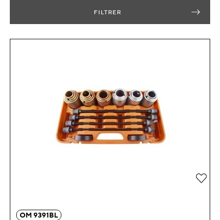
FILTRER
Añad
OM 9391BL