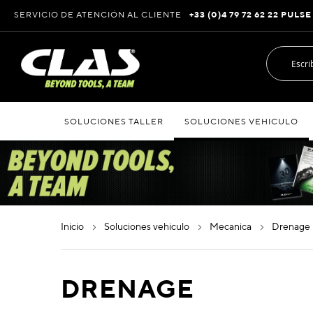
Ir
SERVICIO DE ATENCIÓN AL CLIENTE
+33 (0)4 79 72 62 22 PULSE
al
contenido
SOLUCIONES TALLER
SOLUCIONES VEHICULO
inicio
soluciones vehiculo
mecanica
drenage
DRENAGE