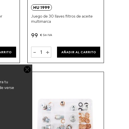
la
la
HU 1999
Lista
Lista
or
Juego de 30 llaves filtros de aceite
multimarca
de
de
Deseos
Deseos
99
€
Sin IVA
-
+
ARRITO
AÑADIR AL CARRITO
ra tu
de verse