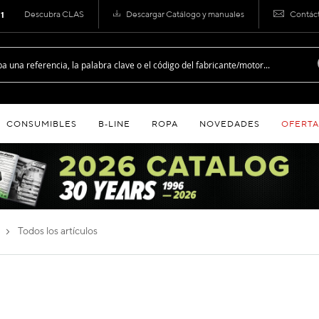
Descubra CLAS
Descargar Catálogo y manuales
Contác
 1
CONSUMIBLES
B‑LINE
ROPA
NOVEDADES
OFERTA
todos los artículos