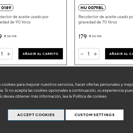
la
 0189
HU 0079BL
Lista
lector de aceite usado por
Recolector de aceite usado p
edad de 90 litros
gravedad de 70 litros
de
Deseos
9
179
€
Sin IVA
€
Sin IVA
+
-
+
AÑADIR AL CARRITO
AÑADIR AL C
 cookies para mejorar nuestros servicios, hacer ofertas personales y mejo
a. Si no acepta las cookies opcionales a continuación, su experiencia pue
Si desea obtener más información, lea la
Política de cookies
ACCEPT COOKIES
CUSTOM SETTINGS