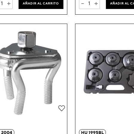
+
-
+
AÑADIR AL CARRITO
AÑADIR AL C
Añadir
a
la
 2004
HU 1995BL