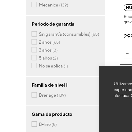
artículos
mecanica
139
HU
Reco
grav
Periodo de garantía
artículos
sin garantía (consumibles)
65
29
artículos
2 años
68
artículos
3 años
3
-
artículos
5 años
2
artículo
no se aplica
1
Utilizamos
Familia de nivel 1
experienci
artículos
drenage
139
afectada. 
Gama de producto
artículos
b-line
8