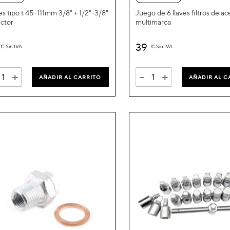
Lista
es tipo t 45-111mm 3/8" + 1/2"-3/8"
Juego de 6 llaves filtros de ac
ctor
multimarca
de
Deseos
39
€
Sin IVA
€
Sin IVA
+
-
+
AÑADIR AL CARRITO
AÑADIR AL C