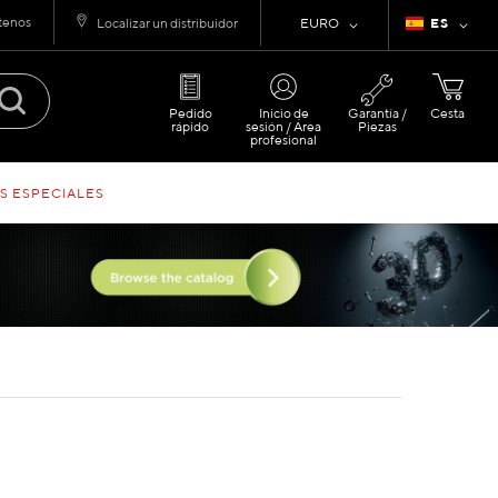
tenos
Moneda
Lenguaje
Localizar un distribuidor
EURO
ES
Pedido
Inicio de
Garantía /
Cesta
rápido
sesión / Área
Piezas
profesional
S ESPECIALES