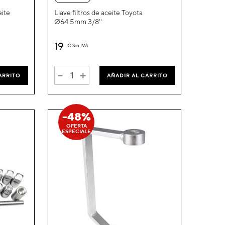
Lista
Lista
eite
Llave filtros de aceite Toyota
Ø64.5mm 3/8''
de
de
Deseos
Deseos
19
€
Sin IVA
-
+
ARRITO
AÑADIR AL CARRITO
-48%
OFERTA
ESPECIALE