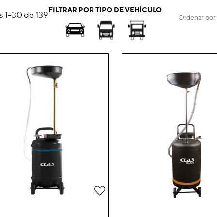
FILTRAR POR TIPO DE VEHÍCULO
os
1
-
30
de
139
Ordenar por
Añadir
a