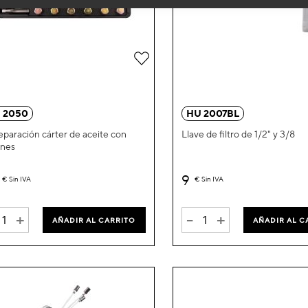
Añadir
a
la
 2050
HU 2007BL
Lista
reparación cárter de aceite con
Llave de filtro de 1/2" y 3/8
ones
de
Deseos
9
€
Sin IVA
€
Sin IVA
+
-
+
AÑADIR AL CARRITO
AÑADIR AL C