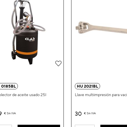
Añadir
a
la
 0185BL
HU 2021BL
Lista
lector de aceite usado 25l
Llave multiimpresión para vac
de
Deseos
9
30
€
Sin IVA
€
Sin IVA