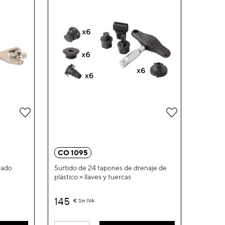
Añadir
Añadir
a
a
la
la
CO 1095
Lista
Lista
iado
Surtido de 24 tapones de drenaje de
plástico + llaves y tuercas
de
de
Deseos
Deseos
145
€
Sin IVA