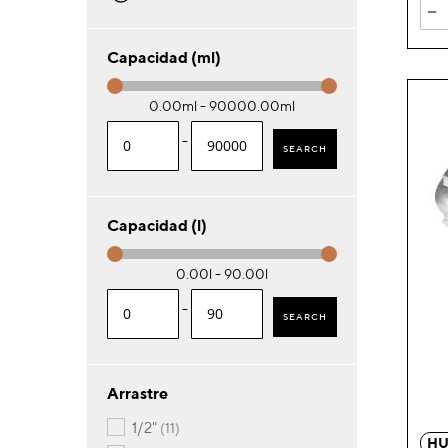
-
Capacidad (ml)
0.00ml - 90000.00ml
-
SEARCH
Capacidad (l)
0.00l - 90.00l
-
SEARCH
Arrastre
artículos
1/2"
11
HU