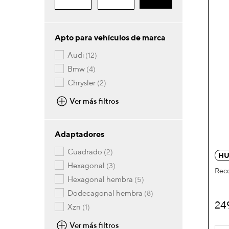
Apto para vehículos de marca
artículos
audi
12
artículos
bmw
4
artículos
chrysler
2
Ver más filtros
Adaptadores
artículos
cuadrado
2
HU
artículos
hexagonal
3
Reco
artículos
hexagonal hembra
5
artículos
dodecagonal hembra
8
24
artículo
xzn
1
Ver más filtros