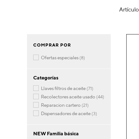
Artícul
COMPRAR POR
artículos
ofertas especiales
8
Categorías
artículos
llaves filtros de aceite
71
artículos
recolectores aceite usado
44
artículos
reparacion cartero
21
artículos
dispensadores de aceite
3
NEW Familia básica