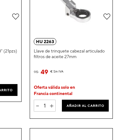
Añadir
Añadir
a
a
la
la
HU 2263
Lista
Lista
" (21pzs)
Llave de trinquete cabezal articulado
filtros de aceite 27mm
de
de
Deseos
Deseos
49
95
€
Sin IVA
Oferta válida solo en
ARRITO
Francia continental
-
+
AÑADIR AL CARRITO