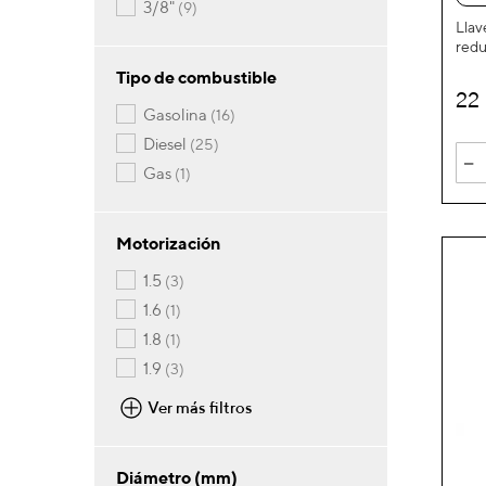
artículos
3/8"
9
Llav
redu
Tipo de combustible
22
artículos
gasolina
16
artículos
diesel
25
-
artículo
gas
1
Motorización
artículos
1.5
3
artículo
1.6
1
artículo
1.8
1
artículos
1.9
3
Ver más filtros
Diámetro (mm)