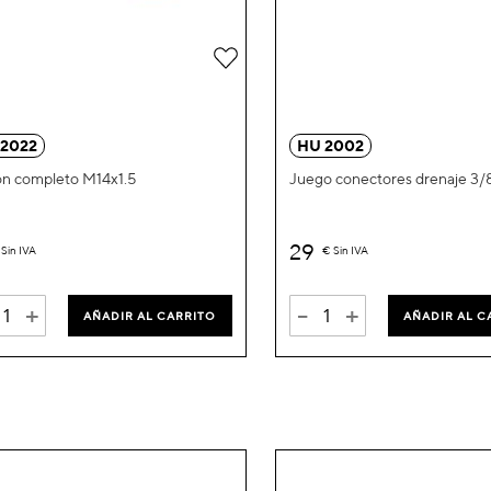
Añadir
a
la
 2022
HU 2002
Lista
n completo M14x1.5
Juego conectores drenaje 3/8
de
Deseos
29
Sin IVA
€
Sin IVA
+
-
+
AÑADIR AL CARRITO
AÑADIR AL C