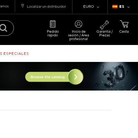
tenos
Moneda
Lenguaje
Localizar un distribuidor
EURO
ES
Pedido
Inicio de
Garantía /
Cesta
rápido
sesión / Área
Piezas
profesional
S ESPECIALES