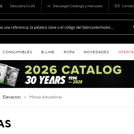
Descubra CLAS
Descargar Catálogo y manuales
Contác
 1
CONSUMIBLES
B‑LINE
ROPA
NOVEDADES
OFERTA
elevacion
mesas elevadoras
AS