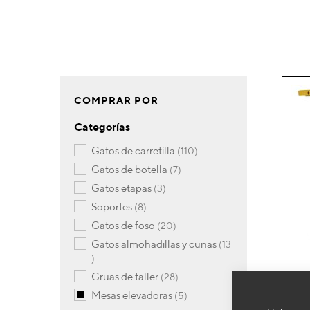
COMPRAR POR
Categorías
artículos
gatos de carretilla
110
artículos
gatos de botella
7
artículos
gatos etapas
3
artículos
soportes
8
artículos
gatos de foso
20
gatos almohadillas y cunas
13
artículos
artículos
gruas de taller
28
artículos
mesas elevadoras
5