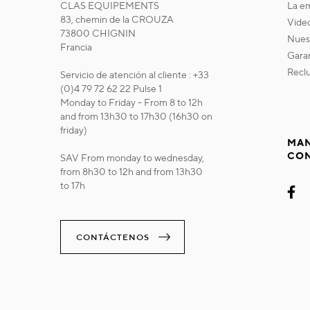
CLAS EQUIPEMENTS
la 
83, chemin de la CROUZA
vide
73800 CHIGNIN
nue
Francia
gara
recl
Servicio de atención al cliente : +33
(0)4 79 72 62 22 Pulse 1
Monday to Friday - From 8 to 12h
and from 13h30 to 17h30 (16h30 on
friday)
MAN
CO
SAV From monday to wednesday,
from 8h30 to 12h and from 13h30
to 17h
CONTÁCTENOS