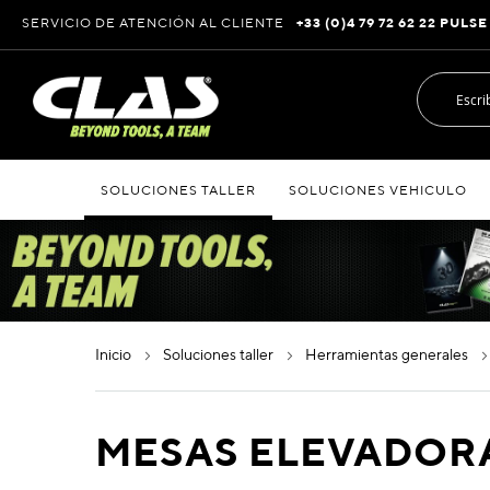
Ir
SERVICIO DE ATENCIÓN AL CLIENTE
+33 (0)4 79 72 62 22 PULSE
al
contenido
SOLUCIONES TALLER
SOLUCIONES VEHICULO
inicio
soluciones taller
herramientas generales
MESAS ELEVADOR