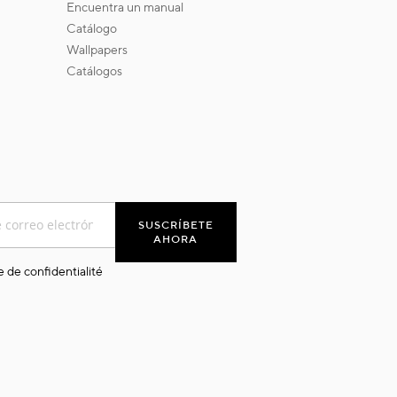
encuentra un manual
catálogo
wallpapers
catálogos
SUSCRÍBETE
AHORA
e de confidentialité