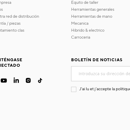
empresa
equito de taller
os
herramientas generales
stra red de distribución
herramientas de mano
ntía / piezas
mecanica
utamiento clas
hibrido & electrico
carroceria
TÉNGASE
BOLETÍN DE NOTICIAS
NECTADO
Inscríbase
a
nuestro
boletín
J'ai lu et j'accepte la
politiqu
de
noticias: