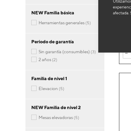
Utilizamos
experienci
OH
NEW Familia básica
afectada. 
Mesa
artículos
herramientas generales
5
1.1
Periodo de garantía
-
artículos
sin garantía (consumibles)
3
artículos
2 años
2
Familia de nivel 1
artículos
elevacion
5
NEW Familia de nivel 2
artículos
mesas elevadoras
5