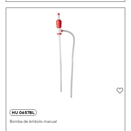
Añad
HU 0657BL
Bomba de émbolo manual