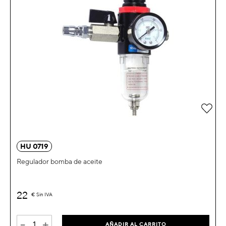
Añad
HU 0719
Regulador bomba de aceite
22
€
Sin IVA
-
+
AÑADIR AL CARRITO