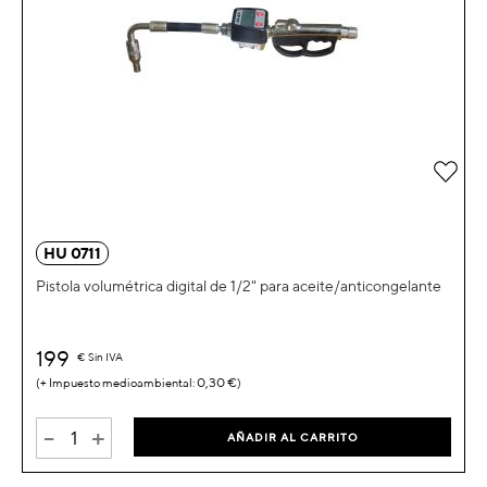
Añad
HU 0711
Pistola volumétrica digital de 1/2" para aceite/anticongelante
199
€
Sin IVA
0,30 €
-
+
AÑADIR AL CARRITO