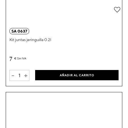
Añad
SA 0637
Kit juntas jeringuilla 0.2l
7
€
Sin IVA
-
+
AÑADIR AL CARRITO