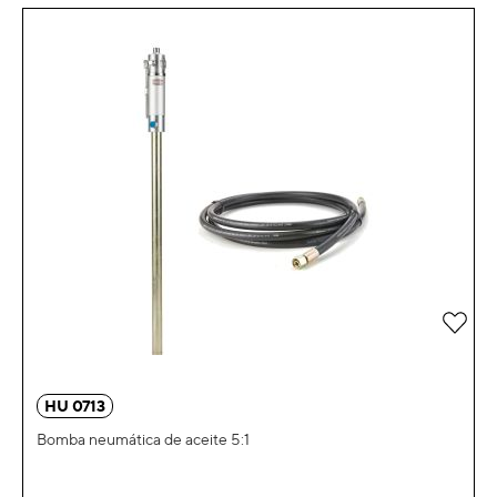
Añad
HU 0713
Bomba neumática de aceite 5:1