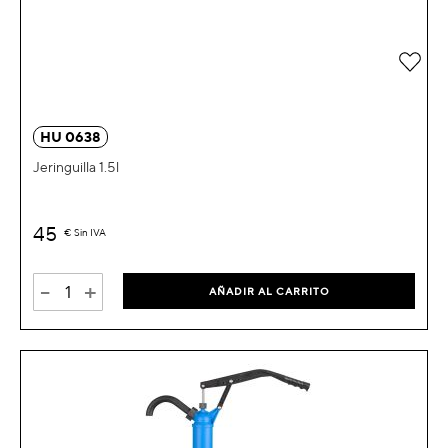
Añad
HU 0638
Jeringuilla 1.5l
45
€
Sin IVA
-
+
AÑADIR AL CARRITO