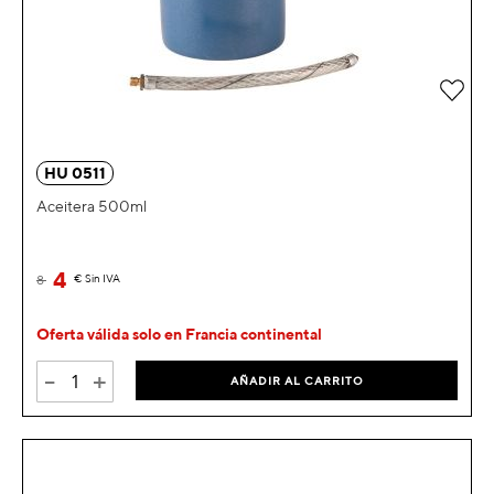
Añad
HU 0511
Aceitera 500ml
4
8
€
Sin IVA
Oferta válida solo en Francia continental
-
+
AÑADIR AL CARRITO