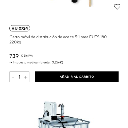
Añad
HU 0724
Carro móvil de distribución de aceite 5:1 para FUTS 180-
220kg
739
€
Sin IVA
0,26 €
-
+
AÑADIR AL CARRITO