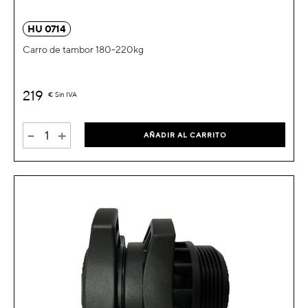
HU 0714
Carro de tambor 180-220kg
219
€
Sin IVA
-
+
AÑADIR AL CARRITO