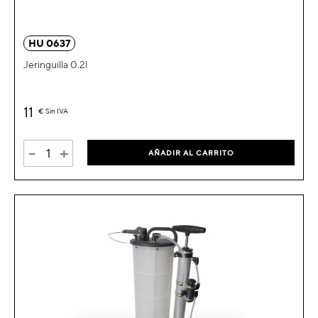
HU 0637
Jeringuilla 0.2l
11
€
Sin IVA
-
+
AÑADIR AL CARRITO