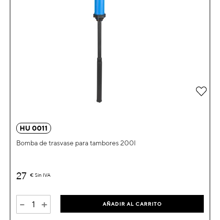
Añad
HU 0011
Bomba de trasvase para tambores 200l
27
€
Sin IVA
-
+
AÑADIR AL CARRITO