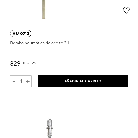
Añad
HU 0712
Bomba neumática de aceite 3:1
329
€
Sin IVA
-
+
AÑADIR AL CARRITO