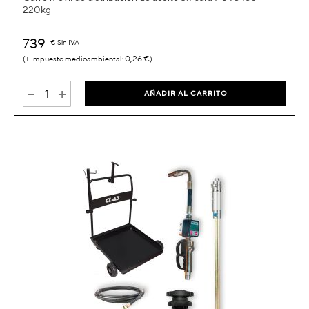
220kg
739
€
Sin IVA
0,26 €
-
+
AÑADIR AL CARRITO