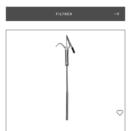
FILTRER
Añad