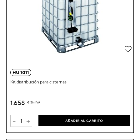
Añad
HU 1011
Kit distribución para cisternas
1.658
€
Sin IVA
-
+
AÑADIR AL CARRITO