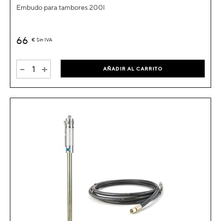
Embudo para tambores 200l
66
€
Sin IVA
-
+
AÑADIR AL CARRITO