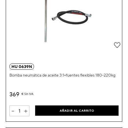
Añad
HU 0639N
Bomba neumática de aceite 3:1+fuentes flexibles 180-220kg
369
€
Sin IVA
-
+
AÑADIR AL CARRITO