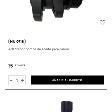
Añad
HU 0718
Adaptador bomba de aceite para cañón
15
€
Sin IVA
-
+
AÑADIR AL CARRITO