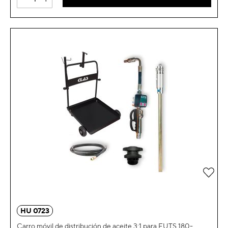
Añad
HU 0723
Carro móvil de distribución de aceite 3:1 para FUTS 180-