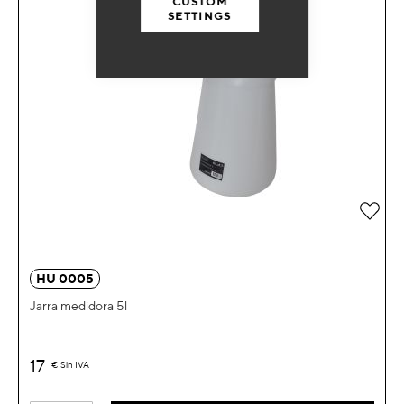
CUSTOM
SETTINGS
Añad
HU 0005
Jarra medidora 5l
17
€
Sin IVA