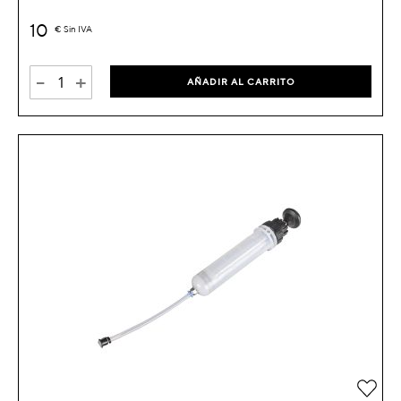
10
€
Sin IVA
-
+
AÑADIR AL CARRITO
Añad