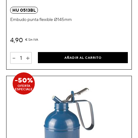
HU 0513BL
Embudo punta flexible Ø145mm
4,90
€
Sin IVA
-
+
AÑADIR AL CARRITO
-50%
OFERTA
ESPECIALE