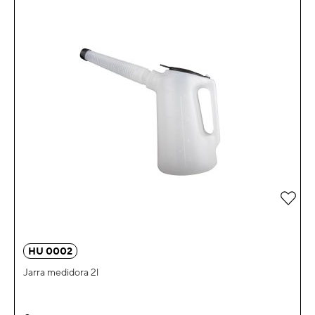
Añad
HU 0002
Jarra medidora 2l