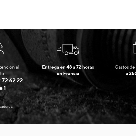
tención al
Entrega en 48 a 72 horas
Gastos de 
te
en Francia
a 25
 72 62 22
e 1
evadores.