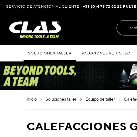
Ir
SERVICIO DE ATENCIÓN AL CLIENTE
+33 (0)4 79 72 62 22 PULSE
al
contenido
SOLUCIONES TALLER
SOLUCIONES VEHICULO
inicio
soluciones taller
equipo de taller
calef
CALEFACCIONES 