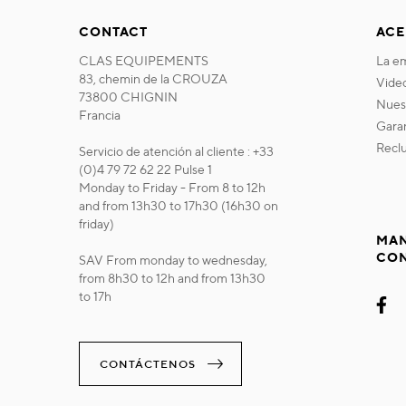
CONTACT
ACE
CLAS EQUIPEMENTS
la 
83, chemin de la CROUZA
vide
73800 CHIGNIN
nue
Francia
gara
recl
Servicio de atención al cliente : +33
(0)4 79 72 62 22 Pulse 1
Monday to Friday - From 8 to 12h
and from 13h30 to 17h30 (16h30 on
friday)
MAN
CO
SAV From monday to wednesday,
from 8h30 to 12h and from 13h30
to 17h
CONTÁCTENOS