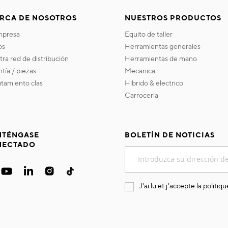
RCA DE NOSOTROS
NUESTROS PRODUCTOS
empresa
equito de taller
os
herramientas generales
stra red de distribución
herramientas de mano
ntía / piezas
mecanica
utamiento clas
hibrido & electrico
carroceria
TÉNGASE
BOLETÍN DE NOTICIAS
NECTADO
Inscríbase
a
nuestro
boletín
J'ai lu et j'accepte la
politiqu
de
noticias: