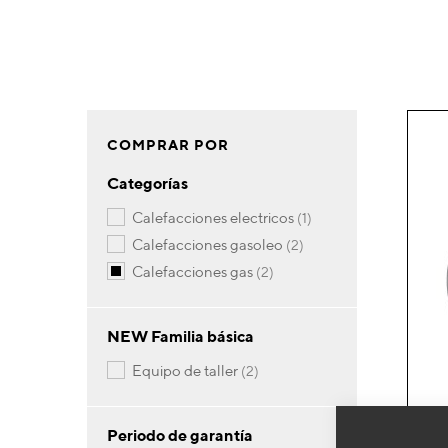
COMPRAR POR
Categorías
artículo
calefacciones electricos
1
artículos
calefacciones gasoleo
2
artículos
calefacciones gas
2
NEW Familia básica
artículos
equipo de taller
2
Periodo de garantía