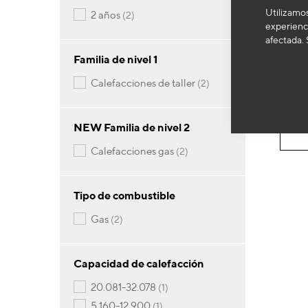
Utilizamos
artículos
2 años
2
CH
experienci
Cale
afectada. 
Familia de nivel 1
Pre
artículos
calefacciones de taller
2
NEW Familia de nivel 2
artículos
calefacciones gas
2
Tipo de combustible
artículos
gas
2
Capacidad de calefacción
artículo
20.081-32.078
1
artículo
5.160-12.900
1