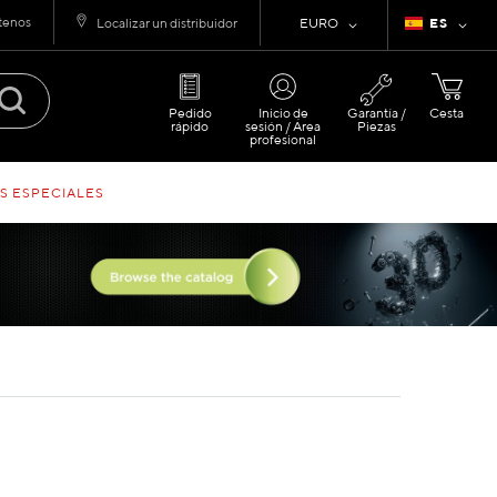
tenos
Moneda
Lenguaje
Localizar un distribuidor
EURO
ES
Pedido
Inicio de
Garantía /
Cesta
rápido
sesión / Área
Piezas
profesional
S ESPECIALES