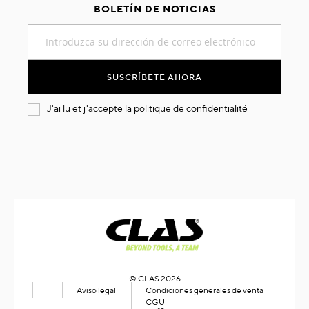
BOLETÍN DE NOTICIAS
Inscríbase
a
nuestro
boletín
SUSCRÍBETE AHORA
de
noticias:
J'ai lu et j'accepte la
politique de confidentialité
© CLAS 2026
Aviso legal
Condiciones generales de venta
CGU