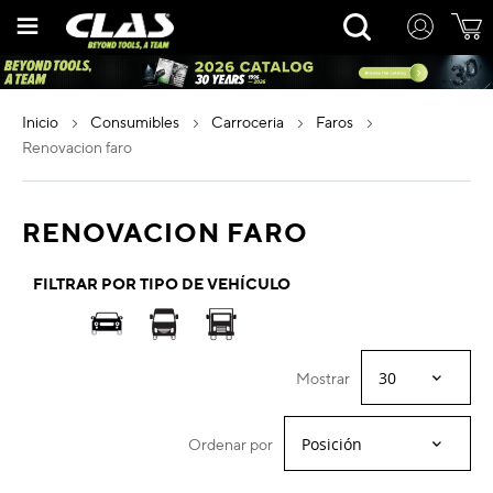
Ir
Rechercher
al
contenido
inicio
consumibles
carroceria
faros
renovacion faro
RENOVACION FARO
FILTRAR POR TIPO DE VEHÍCULO
Mostrar
Ordenar por