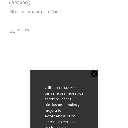
RP3000
Kit de renovación para 2 faros
22
€
Sin IVA
Utilizamos cookies
para mejorar nuestros
servicios, hacer
ofertas personales y
mejora tu
experiencia. Si no
acepta las cookies
opcionales a