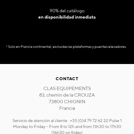
90% del catálogo
en disponibilidad inmediata
* Solo en Francia continental, excluidas las plataformas y puentes elevadores.
CONTACT
CLAS EQUIPEMENTS
83, chemin de la CROUZA
73800 CHIGNIN
Francia
Servicio de atención al cliente : +33 (0)4 79 72 62 22 Pulse 1
Monday to Friday - From 8 to 12h and from 13h30 to 17h30
(16h30 on friday)