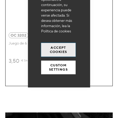
continuación, su
experiencia puede
verse afectada. Si
desea obtener más
información, lea la
Política de cookies
OC 3202
Juego de 6 hojas de lija
ACCEPT
COOKIES
3,50
€
Sin IVA
CUSTOM
SETTINGS